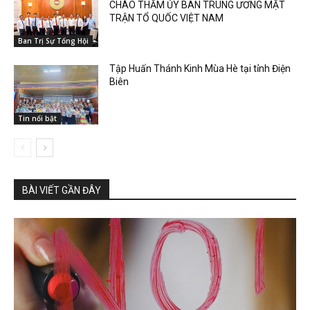
CHÀO THĂM ỦY BAN TRUNG ƯƠNG MẶT
TRẬN TỔ QUỐC VIỆT NAM
Ban Trị Sự Tổng Hội
Tập Huấn Thánh Kinh Mùa Hè tại tỉnh Điện
Biên
Tin nổi bật
BÀI VIẾT GẦN ĐÂY