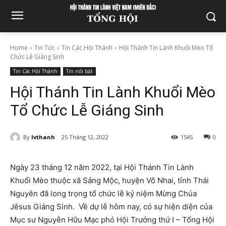
Home
Tin Tức
Tin Các Hội Thánh
Hội Thánh Tin Lành Khuổi Mèo Tổ
Chức Lễ Giáng Sinh
Tin Các Hội Thánh
Tin nổi bật
Hội Thánh Tin Lành Khuổi Mèo
Tổ Chức Lễ Giáng Sinh
By
lvthanh
25 Tháng 12, 2022
1545
0
Ngày 23 tháng 12 năm 2022, tại Hội Thánh Tin Lành
Khuổi Mèo thuộc xã Sảng Mộc, huyện Võ Nhai, tỉnh Thái
Nguyên đã long trọng tổ chức lễ kỷ niệm Mừng Chúa
Jêsus Giáng Sinh. Về dự lễ hôm nay, có sự hiện diện của
Mục sư Nguyễn Hữu Mạc phó Hội Trưởng thứ I – Tổng Hội