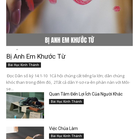
Bị Anh Em Khước Từ
Bài Học Kinh Thánh
Đọc Dân số ký 14:1-10 1Cả hội chúng cất tiếng la lớn; dân chúng
khóc than trong đêm đó, 2Tất cả dân Y-sơ-ra-ên phàn nàn với Môi-
se...
Quan Tâm Đến Lợi Ích Của Người Khác
Bài Học Kinh Thánh
Việc Chúa Làm
Bài Học Kinh Thánh