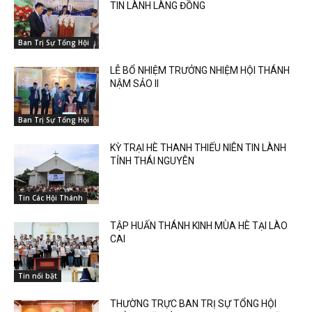
TIN LÀNH LÀNG ĐỒNG
Ban Trị Sự Tổng Hội
LỄ BỔ NHIỆM TRƯỞNG NHIỆM HỘI THÁNH
NẬM SẢO II
Ban Trị Sự Tổng Hội
KỲ TRẠI HÈ THANH THIẾU NIÊN TIN LÀNH
TỈNH THÁI NGUYÊN
Tin Các Hội Thánh
TẬP HUẤN THÁNH KINH MÙA HÈ TẠI LÀO
CAI
Tin nổi bật
THƯỜNG TRỰC BAN TRỊ SỰ TỔNG HỘI