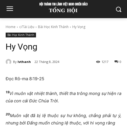
Home
c/Tài Liệu
Bài Học Kinh Thánh
Hy Vọng
Bài Học Kinh Thánh
Hy Vọng
By
lvthanh
22 Tháng 8, 2024
1217
0
Đọc Rô-ma 8:19-25
19
Vì muôn vật nhiệt thành, thiết tha trông mong sự hiện ra
của con cái Đức Chúa Trời.
20
Muôn vật đã bị lệ thuộc sự hư không, chẳng phải tự ý,
nhưng bởi Đấng muốn chúng lệ thuộc, với hi vọng rằng