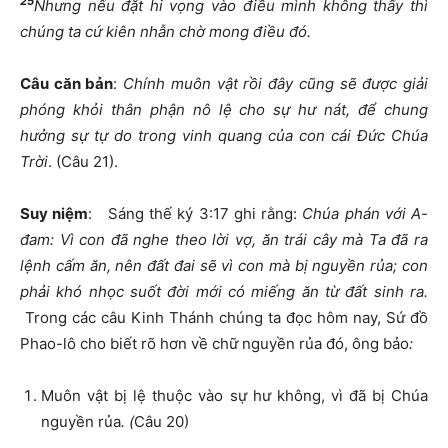
25
Nhưng nếu đặt hi vọng vào điều mình không thấy thì
chúng ta cứ kiên nhẫn chờ mong điều đó.
Câu căn bản
:
Chính muôn vật rồi đây cũng sẽ được giải
phóng khỏi thân phận nô lệ cho sự hư nát, để chung
hưởng sự tự do trong vinh quang của con cái Đức Chúa
Trời
. (Câu 21).
Suy niệm
: Sáng thế ký 3:17 ghi rằng:
Chúa phán với A-
đam: Vì con đã nghe theo lời vợ, ăn trái cây mà Ta đã ra
lệnh cấm ăn, nên đất đai sẽ vì con mà bị nguyền rủa; con
phải khó nhọc suốt đời mới có miếng ăn từ đất sinh ra.
Trong các câu Kinh Thánh chúng ta đọc hôm nay, Sứ đồ
Phao-lô cho biết rõ hơn về chữ nguyền rủa đó, ông bảo
:
Muôn vật bị lệ thuộc vào sự hư không, vì đã bị Chúa
nguyền rủa
.
(
Câu 20)