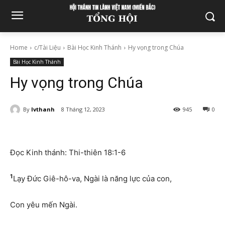
Home
c/Tài Liệu
Bài Học Kinh Thánh
Hy vọng trong Chúa
Bài Học Kinh Thánh
Hy vọng trong Chúa
By
lvthanh
8 Tháng 12, 2023
945
0
Đọc Kinh thánh: Thi-thiên 18:1-6
1
Lạy Đức Giê-hô-va, Ngài là năng lực của con,
Con yêu mến Ngài.