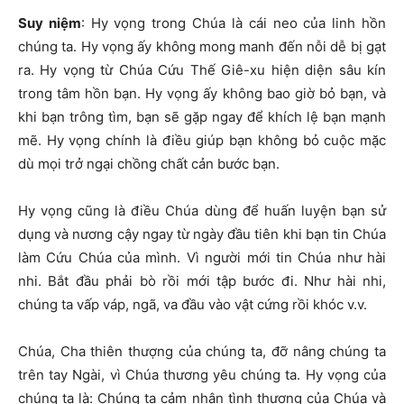
Suy niệm
: Hy vọng trong Chúa là cái neo của linh hồn
chúng ta. Hy vọng ấy không mong manh đến nỗi dễ bị gạt
ra. Hy vọng từ Chúa Cứu Thế Giê-xu hiện diện sâu kín
trong tâm hồn bạn. Hy vọng ấy không bao giờ bỏ bạn, và
khi bạn trông tìm, bạn sẽ gặp ngay để khích lệ bạn mạnh
mẽ. Hy vọng chính là điều giúp bạn không bỏ cuộc mặc
dù mọi trở ngại chồng chất cản bước bạn.
Hy vọng cũng là điều Chúa dùng để huấn luyện bạn sử
dụng và nương cậy ngay từ ngày đầu tiên khi bạn tin Chúa
làm Cứu Chúa của mình. Vì người mới tin Chúa như hài
nhi. Bắt đầu phải bò rồi mới tập bước đi. Như hài nhi,
chúng ta vấp váp, ngã, va đầu vào vật cứng rồi khóc v.v.
Chúa, Cha thiên thượng của chúng ta, đỡ nâng chúng ta
trên tay Ngài, vì Chúa thương yêu chúng ta. Hy vọng của
chúng ta là: Chúng ta cảm nhận tình thương của Chúa và