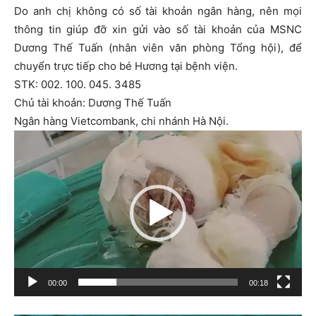
Do anh chị không có số tài khoản ngân hàng, nên mọi
thông tin giúp đỡ xin gửi vào số tài khoản của MSNC
Dương Thế Tuấn (nhân viên văn phòng Tổng hội), để
chuyển trực tiếp cho bé Hương tại bệnh viện.
STK: 002. 100. 045. 3485
Chủ tài khoản: Dương Thế Tuấn
Ngân hàng Vietcombank, chi nhánh Hà Nội.
T
r
ì
n
h
c
h
ơ
00:00
00:18
i
V