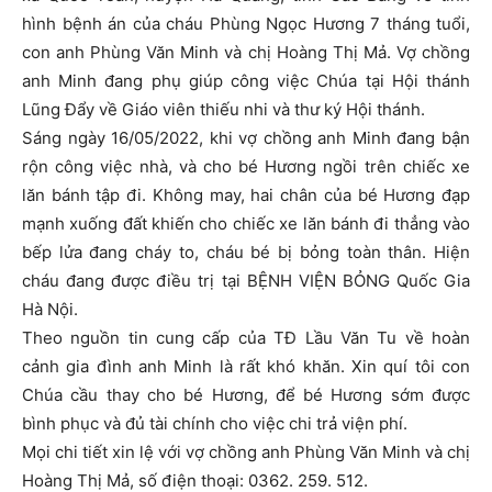
hình bệnh án của cháu Phùng Ngọc Hương 7 tháng tuổi,
con anh Phùng Văn Minh và chị Hoàng Thị Mả. Vợ chồng
anh Minh đang phụ giúp công việc Chúa tại Hội thánh
Lũng Đẩy về Giáo viên thiếu nhi và thư ký Hội thánh.
Sáng ngày 16/05/2022, khi vợ chồng anh Minh đang bận
rộn công việc nhà, và cho bé Hương ngồi trên chiếc xe
lăn bánh tập đi. Không may, hai chân của bé Hương đạp
mạnh xuống đất khiến cho chiếc xe lăn bánh đi thẳng vào
bếp lửa đang cháy to, cháu bé bị bỏng toàn thân. Hiện
cháu đang được điều trị tại BỆNH VIỆN BỎNG Quốc Gia
Hà Nội.
Theo nguồn tin cung cấp của TĐ Lầu Văn Tu về hoàn
cảnh gia đình anh Minh là rất khó khăn. Xin quí tôi con
Chúa cầu thay cho bé Hương, để bé Hương sớm được
bình phục và đủ tài chính cho việc chi trả viện phí.
Mọi chi tiết xin lệ với vợ chồng anh Phùng Văn Minh và chị
Hoàng Thị Mả, số điện thoại: 0362. 259. 512.