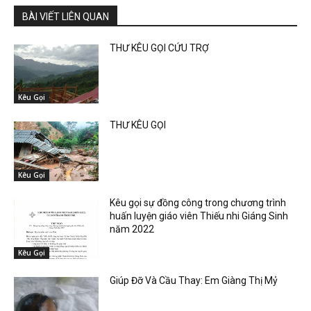
BÀI VIẾT LIÊN QUAN
THƯ KÊU GỌI CỨU TRỢ
Kêu Gọi
THƯ KÊU GỌI
Kêu Gọi
Kêu gọi sự đồng công trong chương trình
huấn luyện giáo viên Thiếu nhi Giáng Sinh
năm 2022
Kêu Gọi
Giúp Đỡ Và Cầu Thay: Em Giàng Thị Mỷ