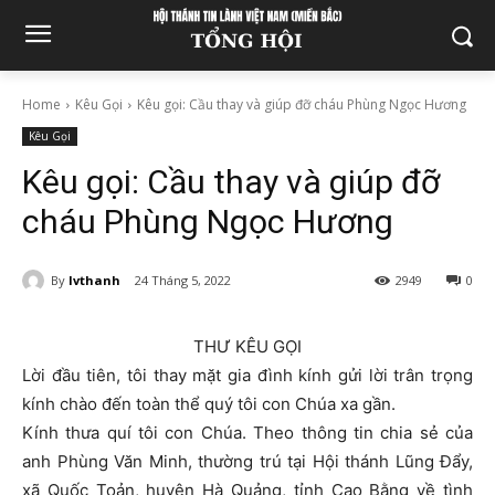
Home
Kêu Gọi
Kêu gọi: Cầu thay và giúp đỡ cháu Phùng Ngọc Hương
Kêu Gọi
Kêu gọi: Cầu thay và giúp đỡ
cháu Phùng Ngọc Hương
By
lvthanh
24 Tháng 5, 2022
2949
0
THƯ KÊU GỌI
Lời đầu tiên, tôi thay mặt gia đình kính gửi lời trân trọng
kính chào đến toàn thể quý tôi con Chúa xa gần.
Kính thưa quí tôi con Chúa. Theo thông tin chia sẻ của
anh Phùng Văn Minh, thường trú tại Hội thánh Lũng Đẩy,
xã Quốc Toản, huyện Hà Quảng, tỉnh Cao Bằng về tình