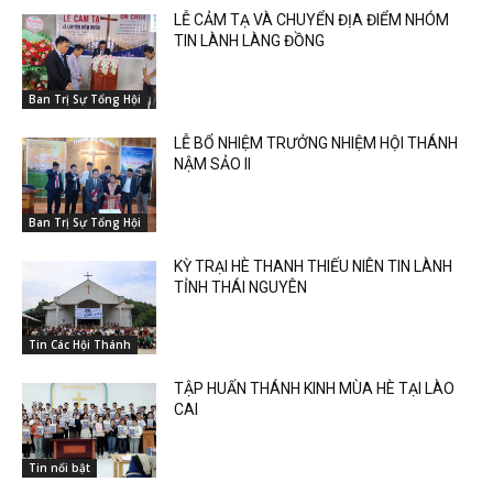
LỄ CẢM TẠ VÀ CHUYỂN ĐỊA ĐIỂM NHÓM
TIN LÀNH LÀNG ĐỒNG
Ban Trị Sự Tổng Hội
LỄ BỔ NHIỆM TRƯỞNG NHIỆM HỘI THÁNH
NẬM SẢO II
Ban Trị Sự Tổng Hội
KỲ TRẠI HÈ THANH THIẾU NIÊN TIN LÀNH
TỈNH THÁI NGUYÊN
Tin Các Hội Thánh
TẬP HUẤN THÁNH KINH MÙA HÈ TẠI LÀO
CAI
Tin nổi bật