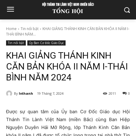
Home
Tin nổi bật
KHAI GIẢNG THÁNH KINH CĂN BẢN KHÓA II NĂM I-
THÁI BÌNH NĂM...
Tin nổi bật
Ủy Ban Cơ Đốc Giáo Dục
KHAI GIẢNG THÁNH KINH
CĂN BẢN KHÓA II NĂM I-THÁI
BÌNH NĂM 2024
By
lvthanh
19 Tháng 7, 2024
2011
0
Được sự quan tâm của Ủy ban Cơ Đốc Giáo dục Hội
Thánh Tin Lành Việt Nam (miền Bắc) cùng Ban Hiệp
Nguyện Duyên Hải Mở Rộng, lớp Thánh Kinh Căn Bản
khóa II năm I đã được tổ chức long trọng tại nhà thờ Tin