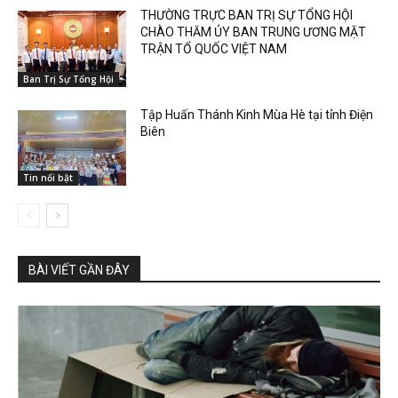
THƯỜNG TRỰC BAN TRỊ SỰ TỔNG HỘI
CHÀO THĂM ỦY BAN TRUNG ƯƠNG MẶT
TRẬN TỔ QUỐC VIỆT NAM
Ban Trị Sự Tổng Hội
Tập Huấn Thánh Kinh Mùa Hè tại tỉnh Điện
Biên
Tin nổi bật
BÀI VIẾT GẦN ĐÂY