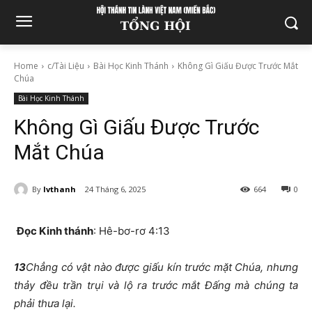
Home
c/Tài Liệu
Bài Học Kinh Thánh
Không Gì Giấu Được Trước Mắt
Chúa
Bài Học Kinh Thánh
Không Gì Giấu Được Trước
Mắt Chúa
By
lvthanh
24 Tháng 6, 2025
664
0
Đọc Kinh thánh
: Hê-bơ-rơ
4:13
13
Chẳng có vật nào được giấu kín trước mặt Chúa, nhưng
thảy đều trần trụi và lộ ra trước mắt Đấng mà chúng ta
phải thưa lại.