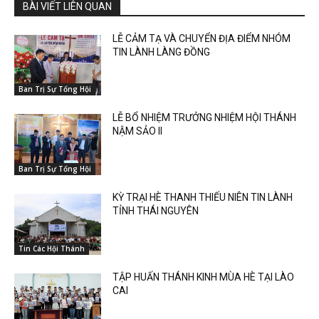
BÀI VIẾT LIÊN QUAN
LỄ CẢM TẠ VÀ CHUYỂN ĐỊA ĐIỂM NHÓM
TIN LÀNH LÀNG ĐỒNG
Ban Trị Sự Tổng Hội
LỄ BỔ NHIỆM TRƯỞNG NHIỆM HỘI THÁNH
NẬM SẢO II
Ban Trị Sự Tổng Hội
KỲ TRẠI HÈ THANH THIẾU NIÊN TIN LÀNH
TỈNH THÁI NGUYÊN
Tin Các Hội Thánh
TẬP HUẤN THÁNH KINH MÙA HÈ TẠI LÀO
CAI