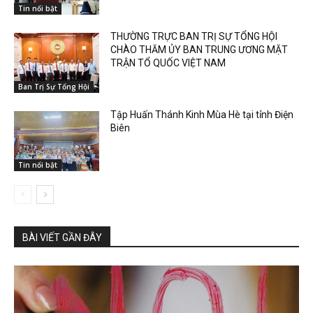
Tin nổi bật
THƯỜNG TRỰC BAN TRỊ SỰ TỔNG HỘI
CHÀO THĂM ỦY BAN TRUNG ƯƠNG MẶT
TRẬN TỔ QUỐC VIỆT NAM
Ban Trị Sự Tổng Hội
Tập Huấn Thánh Kinh Mùa Hè tại tỉnh Điện
Biên
Tin nổi bật
BÀI VIẾT GẦN ĐÂY