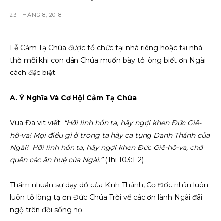
23 THÁNG 8, 2018
Lễ Cảm Tạ Chúa được tổ chức tại nhà riêng hoặc tại nhà
thờ mỗi khi con dân Chúa muốn bày tỏ lòng biết ơn Ngài
cách đặc biệt.
A. Ý Nghĩa Và Cơ Hội Cảm Tạ Chúa
Vua Đa-vit viết:
“Hỡi linh hồn ta, hãy ngợi khen Đức Giê-
hô-va! Mọi điều gì ở trong ta hãy ca tụng Danh Thánh của
Ngài! Hỡi linh hồn ta, hãy ngợi khen Đức Giê-hô-va, chớ
quên các ân huệ của Ngài.”
(Thi 103:1-2)
Thấm nhuần sự dạy dỗ của Kinh Thánh, Cơ Đốc nhân luôn
luôn tỏ lòng tạ ơn Đức Chúa Trời về các ơn lành Ngài đãi
ngộ trên đời sống họ.