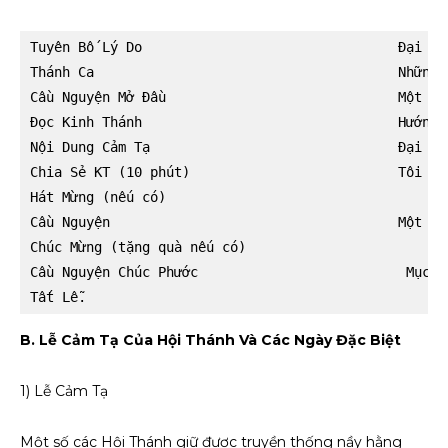
Tuyên Bố Lý Do                                Đại Diệ
Thánh Ca                                      Những N
Cầu Nguyện Mở Đầu                             Một Khá
Đọc Kinh Thánh                                Hướng D
Nội Dung Cảm Tạ                               Đại Diệ
Chia Sẻ KT (10 phút)                          Tôi Tớ 
Hát Mừng (nếu có)

Cầu Nguyện                                    Một Khá
Chúc Mừng (tặng quà nếu có)

Cầu Nguyện Chúc Phước                          Mục Sư
Tất Lễ.
B. Lễ Cảm Tạ Của Hội Thánh Và Các Ngày Đặc Biệt
1) Lễ Cảm Tạ
Một số các Hội Thánh giữ được truyền thống nầy hằng