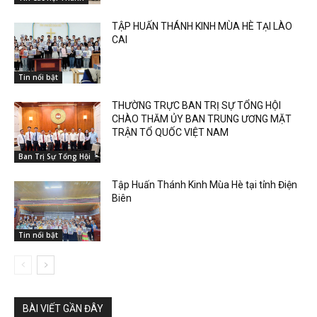
TẬP HUẤN THÁNH KINH MÙA HÈ TẠI LÀO
CAI
Tin nổi bật
THƯỜNG TRỰC BAN TRỊ SỰ TỔNG HỘI
CHÀO THĂM ỦY BAN TRUNG ƯƠNG MẶT
TRẬN TỔ QUỐC VIỆT NAM
Ban Trị Sự Tổng Hội
Tập Huấn Thánh Kinh Mùa Hè tại tỉnh Điện
Biên
Tin nổi bật
BÀI VIẾT GẦN ĐÂY