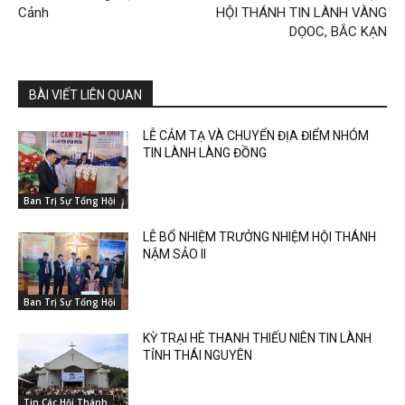
Cảnh
HỘI THÁNH TIN LÀNH VÀNG
DỌOC, BẮC KẠN
BÀI VIẾT LIÊN QUAN
LỄ CẢM TẠ VÀ CHUYỂN ĐỊA ĐIỂM NHÓM
TIN LÀNH LÀNG ĐỒNG
Ban Trị Sự Tổng Hội
LỄ BỔ NHIỆM TRƯỞNG NHIỆM HỘI THÁNH
NẬM SẢO II
Ban Trị Sự Tổng Hội
KỲ TRẠI HÈ THANH THIẾU NIÊN TIN LÀNH
TỈNH THÁI NGUYÊN
Tin Các Hội Thánh