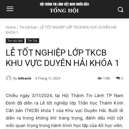
Home
Tin nổi bật
LỄ TỐT NGHIỆP LỚP TKCB KHU VỰC DUYÊN HẢI
KHÓA 1
Tin nổi bật
Tin Tức
LỄ TỐT NGHIỆP LỚP TKCB
KHU VỰC DUYÊN HẢI KHÓA 1
By
lvthanh
4 Tháng 11, 2024
1188
0
Chiều ngày 3/11/2024, tại Hội Thánh Tin Lành TP Nam
Định đã diễn ra Lễ tốt nghiệp lớp Thần học Thánh Kinh
Căn bản (TKCB) khóa 1 của Khu vực Duyên Hải. Buổi lễ
diễn ra trong không khí trang trọng, đánh dấu một cột
mốc quan trọng trong hành trình học tập của 40 học viên.