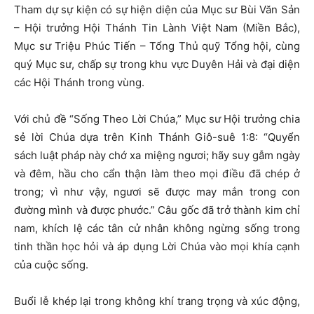
Tham dự sự kiện có sự hiện diện của Mục sư Bùi Văn Sản
– Hội trưởng Hội Thánh Tin Lành Việt Nam (Miền Bắc),
Mục sư Triệu Phúc Tiến – Tổng Thủ quỹ Tổng hội, cùng
quý Mục sư, chấp sự trong khu vực Duyên Hải và đại diện
các Hội Thánh trong vùng.
Với chủ đề “Sống Theo Lời Chúa,” Mục sư Hội trưởng chia
sẻ lời Chúa dựa trên Kinh Thánh Giô-suê 1:8: “Quyển
sách luật pháp này chớ xa miệng ngươi; hãy suy gẫm ngày
và đêm, hầu cho cẩn thận làm theo mọi điều đã chép ở
trong; vì như vậy, ngươi sẽ được may mắn trong con
đường mình và được phước.” Câu gốc đã trở thành kim chỉ
nam, khích lệ các tân cử nhân không ngừng sống trong
tinh thần học hỏi và áp dụng Lời Chúa vào mọi khía cạnh
của cuộc sống.
Buổi lễ khép lại trong không khí trang trọng và xúc động,