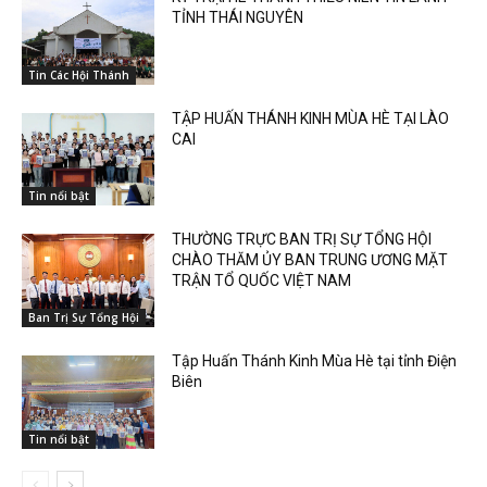
TỈNH THÁI NGUYÊN
Tin Các Hội Thánh
TẬP HUẤN THÁNH KINH MÙA HÈ TẠI LÀO
CAI
Tin nổi bật
THƯỜNG TRỰC BAN TRỊ SỰ TỔNG HỘI
CHÀO THĂM ỦY BAN TRUNG ƯƠNG MẶT
TRẬN TỔ QUỐC VIỆT NAM
Ban Trị Sự Tổng Hội
Tập Huấn Thánh Kinh Mùa Hè tại tỉnh Điện
Biên
Tin nổi bật