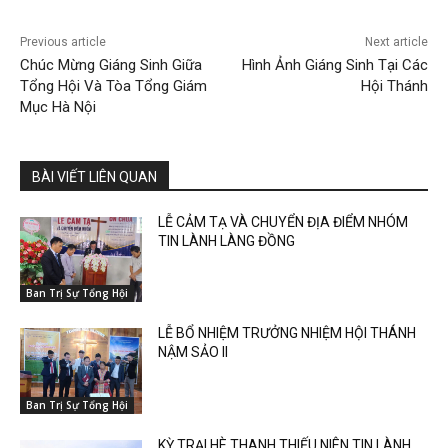
Previous article
Next article
Chúc Mừng Giáng Sinh Giữa
Hình Ảnh Giáng Sinh Tại Các
Tổng Hội Và Tòa Tổng Giám
Hội Thánh
Mục Hà Nội
BÀI VIẾT LIÊN QUAN
LỄ CẢM TẠ VÀ CHUYỂN ĐỊA ĐIỂM NHÓM
TIN LÀNH LÀNG ĐỒNG
Ban Trị Sự Tổng Hội
LỄ BỔ NHIỆM TRƯỞNG NHIỆM HỘI THÁNH
NẬM SẢO II
Ban Trị Sự Tổng Hội
KỲ TRẠI HÈ THANH THIẾU NIÊN TIN LÀNH