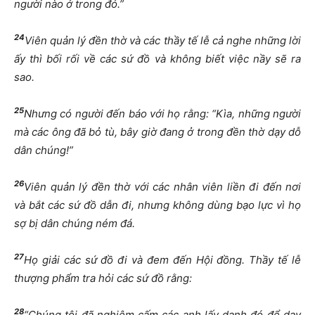
người nào ở trong đó.”
24
Viên quản lý đền thờ và các thầy tế lễ cả nghe những lời
ấy thì bối rối về các sứ đồ và không biết việc nầy sẽ ra
sao.
25
Nhưng có người đến báo với họ rằng: “Kìa, những người
mà các ông đã bỏ tù, bây giờ đang ở trong đền thờ dạy dỗ
dân chúng!”
26
Viên quản lý đền thờ với các nhân viên liền đi đến nơi
và bắt các sứ đồ dẫn đi, nhưng không dùng bạo lực vì họ
sợ bị dân chúng ném đá.
27
Họ giải các sứ đồ đi và đem đến Hội đồng. Thầy tế lễ
thượng phẩm tra hỏi các sứ đồ rằng:
28
“Chúng tôi đã nghiêm cấm các anh lấy danh đó để dạy