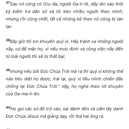
37
Sau nó cũng có Giu-đa, người Ga-li-lê, dấy lên vào thời
kỳ kiểm tra dân số và lôi kéo nhiều người theo mình;
nhưng rồi cũng chết, tất cả những kẻ theo nó cũng bị tan
lạc.
38
Bây giờ tôi xin khuyên quý vị: Hãy tránh xa những người
nầy, cứ để mặc họ, vì nếu mưu định và công việc nầy đến
từ loài người thì sẽ bị thất bại;
39
nhưng nếu bởi Đức Chúa Trời mà ra thì quý vị không thể
nào tiêu diệt họ được; trái lại, quý vị liều mình chiến đấu
chống lại Đức Chúa Trời.” Vậy, họ nghe theo lời khuyên
của Ga-ma-li-ên.
40
Họ gọi các sứ đồ trở vào, sai đánh đòn và cấm lấy danh
Đức Chúa Jêsus mà giảng dạy, rồi thả hai ông ra.