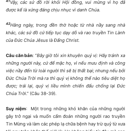
41
Vậy, các sứ đồ rời khỏi Hội đồng, vui mừng vì họ đã
được kể là xứng đáng chịu nhục vì danh Chúa.
42
Hằng ngày, trong đền thờ hoặc từ nhà nầy sang nhà
khác, các sứ đồ cứ tiếp tục dạy dỗ và rao truyền Tin Lành
của Đức Chúa Jêsus là Đấng Christ.
Câu căn bản
: “
Bây giờ tôi xin khuyên quý vị: Hãy tránh xa
những người này, cứ để mặc họ, vì nếu mưu định và công
việc nầy đến từ loài người thì sẽ bị thất bại; nhưng nếu bởi
Đức Chúa Trời mà ra thì quý vị không thể nào tiêu diệt họ
được; trái lại, quý vị liều mình chiến đấu chống lại Đức
Chúa Trời
.” (Câu 38-39).
Suy niệm
: Một trong những khó khăn của những người
gây trở ngại và muốn cấm đoán những người rao truyền
Tin Mừng và làm các phép lạ chữa bệnh hay trừ quỷ từ xưa