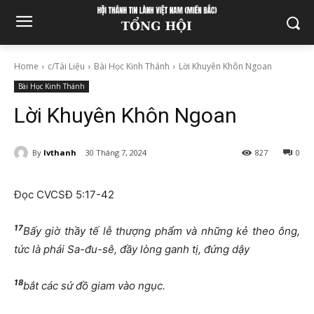
Home
c/Tài Liệu
Bài Học Kinh Thánh
Lời Khuyên Khôn Ngoan
Bài Học Kinh Thánh
Lời Khuyên Khôn Ngoan
By
lvthanh
30 Tháng 7, 2024
827
0
Đọc CVCSĐ 5:17-42
17
Bấy giờ thầy tế lễ thượng phẩm và những kẻ theo ông,
tức là phái Sa-đu-sê, đầy lòng ganh tị, đứng dậy
18
bắt các sứ đồ giam vào ngục.