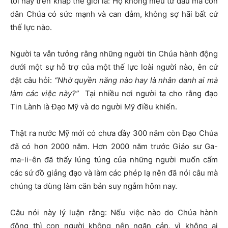
tới nay trên khắp thế giới là: Họ không hiểu từ đâu mà con
dân Chúa có sức mạnh và can đảm, không sợ hãi bất cứ
thế lực nào.
Người ta vẫn tưởng rằng những người tin Chúa hành động
dưới một sự hỗ trợ của một thế lực loài người nào, ên cứ
đặt câu hỏi:
“Nhờ quyền năng nào hay là nhân danh ai mà
làm các việc này?”
Tại nhiều nơi người ta cho rằng đạo
Tin Lành là Đạo Mỹ và do người Mỹ điều khiển.
Thật ra nước Mỹ mới có chưa đầy 300 năm còn Đạo Chúa
đã có hơn 2000 năm. Hơn 2000 năm trước Giáo sư Ga-
ma-li-ên đã thấy lúng túng của những người muốn cấm
các sứ đồ giảng đạo và làm các phép lạ nên đã nói câu mà
chúng ta dùng làm căn bản suy ngẫm hôm nay.
Câu nói này lý luận rằng: Nếu việc nào do Chúa hành
động thì con người không nên ngăn cản, vì không ai