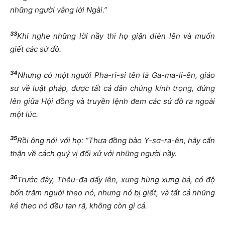
những người vâng lời Ngài.”
33
Khi nghe những lời nầy thì họ giận điên lên và muốn
giết các sứ đồ.
34
Nhưng có một người Pha-ri-si tên là Ga-ma-li-ên, giáo
sư về luật pháp, được tất cả dân chúng kính trọng, đứng
lên giữa Hội đồng và truyền lệnh đem các sứ đồ ra ngoài
một lúc.
35
Rồi ông nói với họ: “Thưa đồng bào Y-sơ-ra-ên, hãy cẩn
thận về cách quý vị đối xử với những người nầy.
36
Trước đây, Thêu-đa dấy lên, xưng hùng xưng bá, có độ
bốn trăm người theo nó, nhưng nó bị giết, và tất cả những
kẻ theo nó đều tan rã, không còn gì cả.