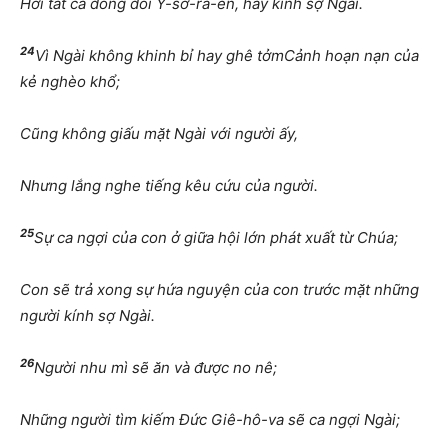
Hỡi tất cả dòng dõi Y-sơ-ra-ên, hãy kính sợ Ngài.
24
Vì Ngài không khinh bỉ hay ghê tởmCảnh hoạn nạn của
kẻ nghèo khổ;
Cũng không giấu mặt Ngài với người ấy,
Nhưng lắng nghe tiếng kêu cứu của người.
25
Sự ca ngợi của con ở giữa hội lớn phát xuất từ Chúa;
Con sẽ trả xong sự hứa nguyện của con trước mặt những
người kính sợ Ngài.
26
Người nhu mì sẽ ăn và được no nê;
Những người tìm kiếm Đức Giê-hô-va sẽ ca ngợi Ngài;