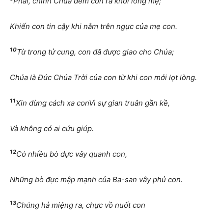
Phải, chính Chúa đem con ra khỏi lòng mẹ;
Khiến con tin cậy khi nằm trên ngực của mẹ con.
10
Từ trong tử cung, con đã được giao cho Chúa;
Chúa là Đức Chúa Trời của con từ khi con mới lọt lòng.
11
Xin đừng cách xa conVì sự gian truân gần kề,
Và không có ai cứu giúp.
12
Có nhiều bò đực vây quanh con,
Những bò đực mập mạnh của Ba-san vây phủ con.
13
Chúng hả miệng ra, chực vồ nuốt con