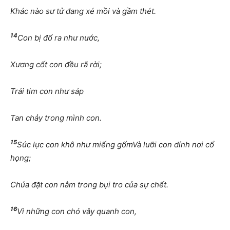
Khác nào sư tử đang xé mồi và gầm thét.
14
Con bị đổ ra như nước,
Xương cốt con đều rã rời;
Trái tim con như sáp
Tan chảy trong mình con.
15
Sức lực con khô như miếng gốmVà lưỡi con dính nơi cổ
họng;
Chúa đặt con nằm trong bụi tro của sự chết.
16
Vì những con chó vây quanh con,