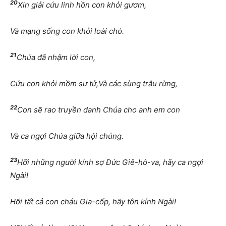
20
Xin giải cứu linh hồn con khỏi gươm,
Và mạng sống con khỏi loài chó.
21
Chúa đã nhậm lời con,
Cứu con khỏi mồm sư tử,Và các sừng trâu rừng,
22
Con sẽ rao truyền danh Chúa cho anh em con
Và ca ngợi Chúa giữa hội chúng.
23
Hỡi những người kính sợ Đức Giê-hô-va, hãy ca ngợi
Ngài!
Hỡi tất cả con cháu Gia-cốp, hãy tôn kính Ngài!