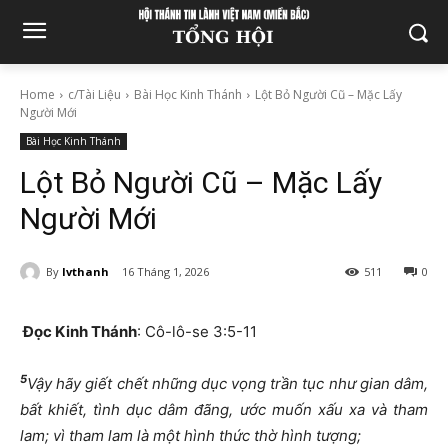
Home
c/Tài Liệu
Bài Học Kinh Thánh
Lột Bỏ Người Cũ – Mặc Lấy
Người Mới
Bài Học Kinh Thánh
Lột Bỏ Người Cũ – Mặc Lấy
Người Mới
By
lvthanh
16 Tháng 1, 2026
511
0
Đọc Kinh Thánh
: Cô-lô-se 3:5-11
5
Vậy hãy giết chết những dục vọng trần tục như gian dâm,
bất khiết, tình dục dâm đãng, ước muốn xấu xa và tham
lam; vì tham lam là một hình thức thờ hình tượng;