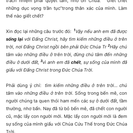
trách nhiệm phải quyết tâm, nhờ ơn Chúa: “Giết chết
những dục vọng trần tục”trong thân xác của mình. Làm
thế nào giết chết?
1
Xin đọc lại những câu trước đó:
Vậy nếu anh em đã được
sống lại
với Đấng Christ, hãy tìm kiếm những điều ở trên
2
trời, nơi Đấng Christ ngồi bên phải Đức Chúa Tr
Hãy chú
tâm vào những điều ở trên trời, đừng chú tâm đến những
3
điều ở dưới đất,
vì anh em đã
chết
, sự sống của mình đã
giấu với Đấng Christ trong Đức Chúa Trời.
Phải dùng ý chí:
tìm kiếm những điều ở trên trời… chú
tâm vào những điều ở trên trời.
Sống trong bến mê, con
người chúng ta quen thói ham mến các sự ở dưới đất, tầm
thường, nhơ bẩn. Nay đã từ bỏ bến mê, đã chết con người
cũ, mặc lấy con người mới. Mặc lấy con người mới là đem
sự sống của mình giấu với Chúa Cứu Thế trong Đức Chúa
Trời.