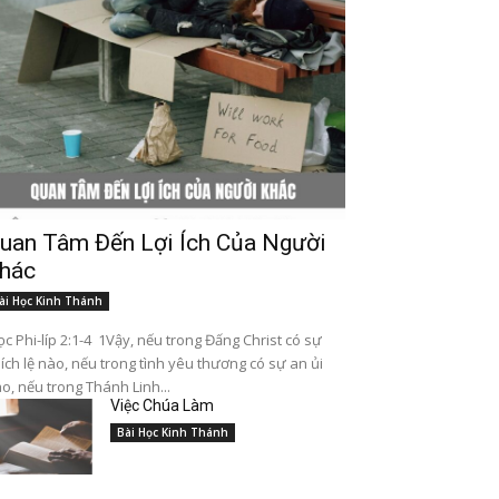
uan Tâm Đến Lợi Ích Của Người
hác
ài Học Kinh Thánh
c Phi-líp 2:1-4 1Vậy, nếu trong Đấng Christ có sự
ích lệ nào, nếu trong tình yêu thương có sự an ủi
o, nếu trong Thánh Linh...
Việc Chúa Làm
Bài Học Kinh Thánh