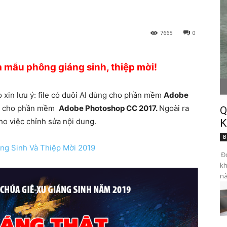
7665
0
a mẫu phông giáng sinh, thiệp mời!
o xin lưu ý: file có đuôi AI dùng cho phần mềm
Adobe
ng cho phần mềm
Adobe Photoshop CC 2017.
Ngoài ra
Q
ho việc chỉnh sửa nội dung.
K
B
ng Sinh Và Thiệp Mời 2019
Đọ
kh
nà