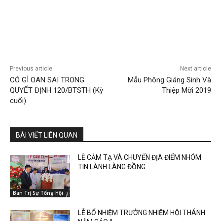
Previous article
Next article
CÓ GÌ OAN SAI TRONG
Mẫu Phông Giáng Sinh Và
QUYẾT ĐỊNH 120/BTSTH (Kỳ
Thiệp Mời 2019
cuối)
BÀI VIẾT LIÊN QUAN
LỄ CẢM TẠ VÀ CHUYỂN ĐỊA ĐIỂM NHÓM
TIN LÀNH LÀNG ĐỒNG
Ban Trị Sự Tổng Hội
LỄ BỔ NHIỆM TRƯỞNG NHIỆM HỘI THÁNH