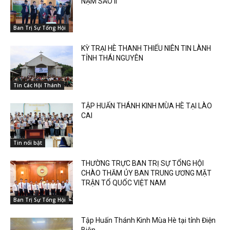
NẬM SẢO II
Ban Trị Sự Tổng Hội
KỲ TRẠI HÈ THANH THIẾU NIÊN TIN LÀNH
TỈNH THÁI NGUYÊN
Tin Các Hội Thánh
TẬP HUẤN THÁNH KINH MÙA HÈ TẠI LÀO
CAI
Tin nổi bật
THƯỜNG TRỰC BAN TRỊ SỰ TỔNG HỘI
CHÀO THĂM ỦY BAN TRUNG ƯƠNG MẶT
TRẬN TỔ QUỐC VIỆT NAM
Ban Trị Sự Tổng Hội
Tập Huấn Thánh Kinh Mùa Hè tại tỉnh Điện