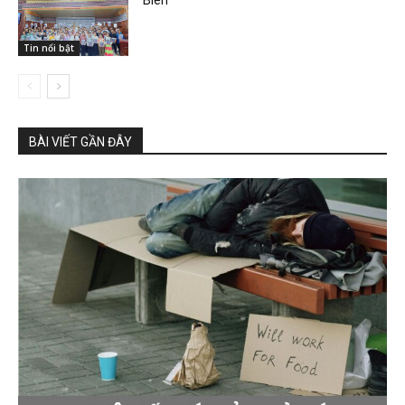
Biên
Tin nổi bật
BÀI VIẾT GẦN ĐÂY