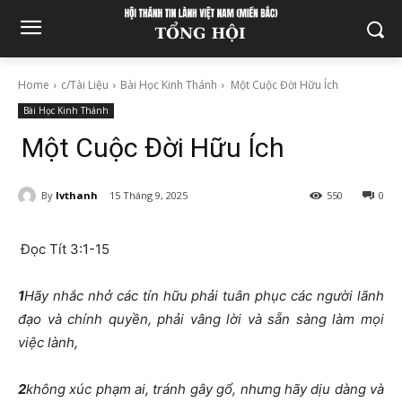
Home
c/Tài Liệu
Bài Học Kinh Thánh
Một Cuộc Đời Hữu Ích
Bài Học Kinh Thánh
Một Cuộc Đời Hữu Ích
By
lvthanh
15 Tháng 9, 2025
550
0
Đọc Tít 3:1-15
1
Hãy nhắc nhở các tín hữu phải tuân phục các người lãnh
đạo và chính quyền, phải vâng lời và sẵn sàng làm mọi
việc lành,
2
không xúc phạm ai, tránh gây gổ, nhưng hãy dịu dàng và