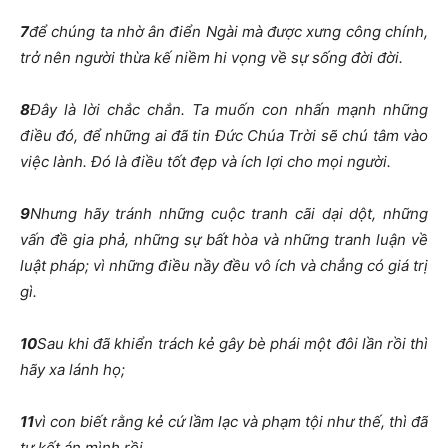
7
để chúng ta nhờ ân điển Ngài mà được xưng công chính,
trở nên người thừa kế niềm hi vọng về sự sống đời đời.
8
Đây là lời chắc chắn. Ta muốn con nhấn mạnh những
điều đó, để những ai đã tin Đức Chúa Trời sẽ chú tâm vào
việc lành. Đó là điều tốt đẹp và ích lợi cho mọi người.
9
Nhưng hãy tránh những cuộc tranh cãi dại dột, những
vấn đề gia phả, những sự bất hòa và những tranh luận về
luật pháp; vì những điều nầy đều vô ích và chẳng có giá trị
gì.
10
Sau khi đã khiển trách kẻ gây bè phái một đôi lần rồi thì
hãy xa lánh họ;
11
vì con biết rằng kẻ cứ lầm lạc và phạm tội như thế, thì đã
tự kết án mình rồi.