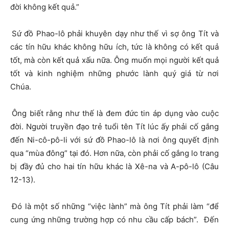
đời không kết quả.”
Sứ đồ Phao-lô phải khuyên dạy như thế vì sợ ông Tít và
các tín hữu khác không hữu ích, tức là không có kết quả
tốt, mà còn kết quả xấu nữa. Ông muốn mọi người kết quả
tốt và kinh nghiệm những phước lành quý giá từ nơi
Chúa.
Ông biết rằng như thế là đem đức tin áp dụng vào cuộc
đời. Người truyền đạo trẻ tuổi tên Tít lúc ấy phải cố gắng
đến Ni-cô-pô-li với sứ đồ Phao-lô là nơi ông quyết định
qua “mùa đông” tại đó. Hơn nữa, còn phải cố gắng lo trang
bị đầy đủ cho hai tín hữu khác là Xê-na và A-pô-lô (Câu
12-13).
Đó là một số những “việc lành” mà ông Tít phải làm “để
cung ứng những trường hợp có nhu cầu cấp bách”. Đến