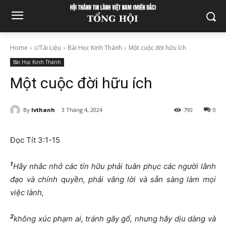
Home
c/Tài Liệu
Bài Học Kinh Thánh
Một cuộc đời hữu ích
Bài Học Kinh Thánh
Một cuộc đời hữu ích
By
lvthanh
3 Tháng 4, 2024
790
0
Đọc Tít 3:1-15
1
Hãy nhắc nhở các tín hữu phải tuân phục các người lãnh
đạo và chính quyền, phải vâng lời và sẵn sàng làm mọi
việc lành,
2
không xúc phạm ai, tránh gây gổ, nhưng hãy dịu dàng và