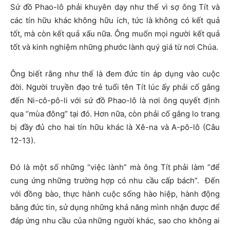
Sứ đồ Phao-lô phải khuyên dạy như thế vì sợ ông Tít và
các tín hữu khác không hữu ích, tức là không có kết quả
tốt, mà còn kết quả xấu nữa. Ông muốn mọi người kết quả
tốt và kinh nghiệm những phước lành quý giá từ nơi Chúa.
Ông biết rằng như thế là đem đức tin áp dụng vào cuộc
đời. Người truyền đạo trẻ tuổi tên Tít lúc ấy phải cố gắng
đến Ni-cô-pô-li với sứ đồ Phao-lô là nơi ông quyết định
qua “mùa đông” tại đó. Hơn nữa, còn phải cố gắng lo trang
bị đầy đủ cho hai tín hữu khác là Xê-na và A-pô-lô (Câu
12-13).
Đó là một số những “việc lành” mà ông Tít phải làm “để
cung ứng những trường hợp có nhu cầu cấp bách”. Đến
với đồng bào, thực hành cuộc sống hào hiệp, hành động
bằng đức tin, sử dụng những khả năng mình nhận được để
đáp ứng nhu cầu của những người khác, sao cho không ai