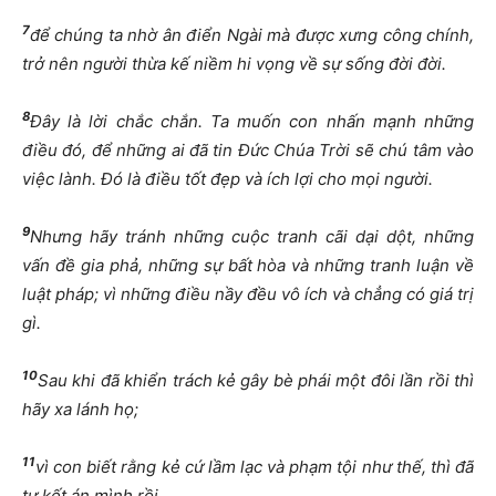
7
để chúng ta nhờ ân điển Ngài mà được xưng công chính,
trở nên người thừa kế niềm hi vọng về sự sống đời đời.
8
Đây là lời chắc chắn. Ta muốn con nhấn mạnh những
điều đó, để những ai đã tin Đức Chúa Trời sẽ chú tâm vào
việc lành. Đó là điều tốt đẹp và ích lợi cho mọi người.
9
Nhưng hãy tránh những cuộc tranh cãi dại dột, những
vấn đề gia phả, những sự bất hòa và những tranh luận về
luật pháp; vì những điều nầy đều vô ích và chẳng có giá trị
gì.
10
Sau khi đã khiển trách kẻ gây bè phái một đôi lần rồi thì
hãy xa lánh họ;
11
vì con biết rằng kẻ cứ lầm lạc và phạm tội như thế, thì đã
tự kết án mình rồi.