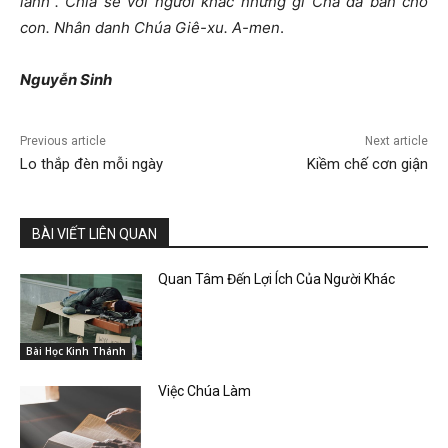
lành”. Chia sẻ với người khác những gì Cha đã ban cho
con. Nhân danh Chúa Giê-xu. A-men
.
Nguyễn Sinh
Previous article
Next article
Lo thắp đèn mỗi ngày
Kiềm chế cơn giận
BÀI VIẾT LIÊN QUAN
Quan Tâm Đến Lợi Ích Của Người Khác
Bài Học Kinh Thánh
Việc Chúa Làm