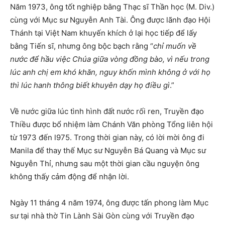
Năm 1973, ông tốt nghiệp bằng Thạc sĩ Thần học (M. Div.)
cùng với Mục sư Nguyễn Anh Tài. Ông được lãnh đạo Hội
Thánh tại Việt Nam khuyến khích ở lại học tiếp để lấy
bằng Tiến sĩ, nhưng ông bộc bạch rằng “
chỉ muốn về
nước để hầu việc Chúa giữa vòng đồng bào, vì nếu trong
lúc anh chị em khó khăn, nguy khốn mình không ở với họ
thì lúc hanh thông biết khuyên dạy họ điều gì
.”
Về nước giữa lúc tình hình đất nước rối ren, Truyền đạo
Thiều được bổ nhiệm làm Chánh Văn phòng Tổng liên hội
từ 1973 đến l975. Trong thời gian này, có lời mời ông đi
Manila để thay thế Mục sư Nguyễn Bá Quang và Mục sư
Nguyễn Thỉ, nhưng sau một thời gian cầu nguyện ông
không thấy cảm động để nhận lời.
Ngày 11 tháng 4 năm 1974, ông được tấn phong làm Mục
sư tại nhà thờ Tin Lành Sài Gòn cùng với Truyền đạo