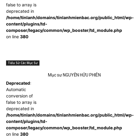
false to array is
deprecated in
/home/tinlanh/domains/tinlanhmienbac.org/public_html/wp-
content/plugins/td-
composer/legacy/common/wp_booster/td_module.php
on line
380
Tiểu Sử Các Mục Sư
Mục sư NGUYỄN HỮU PHIÊN
Deprecated
:
Automatic
conversion of
false to array is
deprecated in
/home/tinlanh/domains/tinlanhmienbac.org/public_html/wp-
content/plugins/td-
composer/legacy/common/wp_booster/td_module.php
on line
380