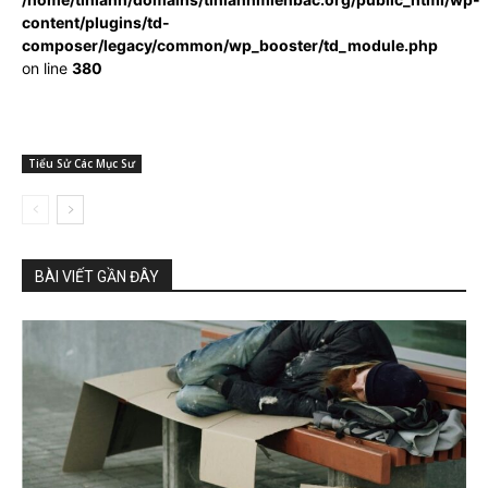
content/plugins/td-
composer/legacy/common/wp_booster/td_module.php
on line
380
Tiểu Sử Các Mục Sư
BÀI VIẾT GẦN ĐÂY