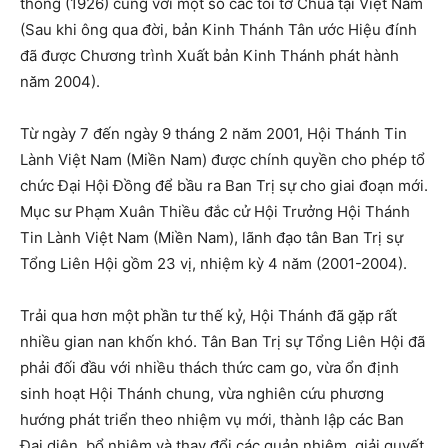
thống (1926) cùng với một số các tôi tớ Chúa tại Việt Nam
(Sau khi ông qua đời, bản Kinh Thánh Tân ước Hiệu đính
đã được Chương trình Xuất bản Kinh Thánh phát hành
năm 2004).
Từ ngày 7 đến ngày 9 tháng 2 năm 2001, Hội Thánh Tin
Lành Việt Nam (Miền Nam) được chính quyền cho phép tổ
chức Đại Hội Đồng để bầu ra Ban Trị sự cho giai đoạn mới.
Mục sư Phạm Xuân Thiều đắc cử Hội Trưởng Hội Thánh
Tin Lành Việt Nam (Miền Nam), lãnh đạo tân Ban Trị sự
Tổng Liên Hội gồm 23 vị, nhiệm kỳ 4 năm (2001-2004).
Trải qua hơn một phần tư thế kỷ, Hội Thánh đã gặp rất
nhiều gian nan khốn khó. Tân Ban Trị sự Tổng Liên Hội đã
phải đối đầu với nhiều thách thức cam go, vừa ổn định
sinh hoạt Hội Thánh chung, vừa nghiên cứu phương
hướng phát triển theo nhiệm vụ mới, thành lập các Ban
Đại diện, bổ nhiệm và thay đổi các quản nhiệm, giải quyết