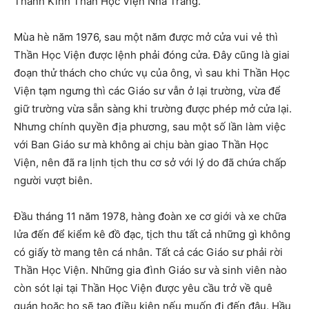
Thánh Kinh Thần Học Viện Nha Trang.
Mùa hè năm 1976, sau một năm được mở cửa vui vẻ thì
Thần Học Viện được lệnh phải đóng cửa. Đây cũng là giai
đoạn thử thách cho chức vụ của ông, vì sau khi Thần Học
Viện tạm ngưng thì các Giáo sư vẫn ở lại trường, vừa để
giữ trường vừa sẵn sàng khi trường được phép mở cửa lại.
Nhưng chính quyền địa phương, sau một số lần làm việc
với Ban Giáo sư mà không ai chịu bàn giao Thần Học
Viện, nên đã ra lịnh tịch thu cơ sở với lý do đã chứa chấp
người vượt biên.
Đầu tháng 11 năm 1978, hàng đoàn xe cơ giới và xe chữa
lửa đến để kiểm kê đồ đạc, tịch thu tất cả những gì không
có giấy tờ mang tên cá nhân. Tất cả các Giáo sư phải rời
Thần Học Viện. Những gia đình Giáo sư và sinh viên nào
còn sót lại tại Thần Học Viện được yêu cầu trở về quê
quán hoặc họ sẽ tạo điều kiện nếu muốn đi đến đâu. Hầu