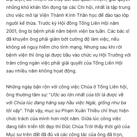
những khó khăn tồn đọng tại các Chi hội, nhất là tập trung
cho việc mở lại Viện Thánh Kinh Thần học để đào tạo lớp
người kế thừa. Trước kỳ Hội đồng Tổng Liên Hội năm
2001, ông bị bệnh phải nằm bệnh viện ba tuần. Các bác sĩ
đã khuyên ông phải giảm bớt cường độ làm việc, nếu
không sẽ nguy hiểm cho tính mạng. Nhưng sau khi rời
bệnh viện thì ông lại được bầu vào chức vụ Hội Trưởng với
trăm công ngàn việc phải giải quyết của Tổng Liên Hội
sau nhiều năm không họat động.
Những ngày bận rộn với công việc Chúa ở Tổng Liên hội,
ông thường tâm sự: “
Ước ao lớn nhất của tôi là được về
với Chúa lúc đang hăng say hầu việc Ngài, giống như ba
tôi vậy
”. Thật vậy, mục sư Phạm Xuân Thiều chỉ thực hiện
chức trách của mình hơn một năm. Giữa lúc công việc
đang tiến triển tốt đẹp thì Đức Chúa Trời thấy thời giờ của
Mục sư trên đất đã đủ và các công tác của ông đã trọn,