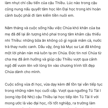
làm nhụt chí cầu tiến của cậu Thiều. Lúc nào trong cậu
cũng nung nấu quyết tâm học lên Đại học trong khi hoàn
cảnh buộc phải đi làm kiếm tiền nuôi em.
Năm tháng và cuộc sống hầu việc Chúa khó khăn của ba
mẹ đã để lại ấn tượng khó phai trong tâm khảm cậu thiếu
nhi Thiều: những bữa ăn không có gì ngoài mắm cà, nước
trà thay nước canh. Dẫu vậy, ông bà Mục sư Lai đã không
một lời phàn nàn mà luôn tạ ơn Chúa. Đức tin nơi Chúa từ
cha mẹ đã ảnh hưởng và giúp cậu Thiều vượt qua cảnh
ngộ để vươn lên với lòng tin vào chương trình tốt đẹp
Chúa dành cho mình.
Cuộc sống vừa đi học, vừa dạy kèm để tồn tại vẫn tiếp tục
trong những năm học cuối cấp. Vượt qua ngưỡng Tú Tài I
(xong lớp Đệ Nhị) cậu Thiều lại học tiếp lên Tú Tài II với
mong ước là vào đại học, rồi tốt nghiệp, ra trường làm