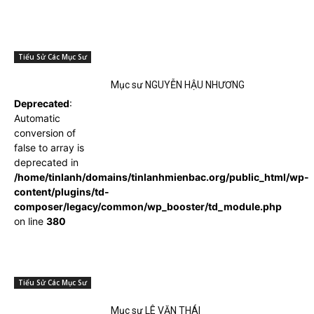
Tiểu Sử Các Mục Sư
Mục sư NGUYỄN HẬU NHƯƠNG
Deprecated
:
Automatic
conversion of
false to array is
deprecated in
/home/tinlanh/domains/tinlanhmienbac.org/public_html/wp-
content/plugins/td-
composer/legacy/common/wp_booster/td_module.php
on line
380
Tiểu Sử Các Mục Sư
Mục sư LÊ VĂN THÁI