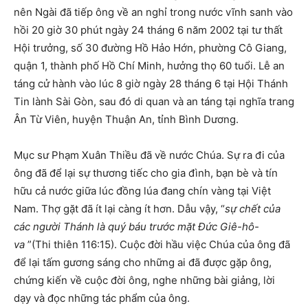
nên Ngài đã tiếp ông về an nghỉ trong nước vĩnh sanh vào
hồi 20 giờ 30 phút ngày 24 tháng 6 năm 2002 tại tư thất
Hội trưởng, số 30 đường Hồ Hảo Hớn, phường Cô Giang,
quận 1, thành phố Hồ Chí Minh, hưởng thọ 60 tuổi. Lễ an
táng cử hành vào lúc 8 giờ ngày 28 tháng 6 tại Hội Thánh
Tin lành Sài Gòn, sau đó di quan và an táng tại nghĩa trang
Ân Từ Viên, huyện Thuận An, tỉnh Bình Dương.
Mục sư Phạm Xuân Thiều đã về nước Chúa. Sự ra đi của
ông đã để lại sự thương tiếc cho gia đình, bạn bè và tín
hữu cả nước giữa lúc đồng lúa đang chín vàng tại Việt
Nam. Thợ gặt đã ít lại càng ít hơn. Dẫu vậy, “
sự chết của
các người Thánh là quý báu trước mặt Đức Giê
-h
ô-
v
a
”(Thi thiên 116:15). Cuộc đời hầu việc Chúa của ông đã
để lại tấm gương sáng cho những ai đã được gặp ông,
chứng kiến về cuộc đời ông, nghe những bài giảng, lời
dạy và đọc những tác phẩm của ông.