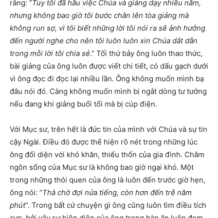
rằng: “
Tuy tôi đã hầu việc Chúa và giảng dạy nhiều năm,
nhưng không bao giờ tôi bước chân lên tòa giảng mà
không run sợ, vì tôi biết những lời tôi nói ra sẽ ảnh hưởng
đến người nghe cho nên tôi luôn luôn xin Chúa dắt dẫn
trong mỗi lời tôi chia sẻ
.” Tối thứ bảy ông luôn thao thức,
bài giảng của ông luôn được viết chi tiết, có dấu gạch dưới
vì ông đọc đi đọc lại nhiều lần. Ông không muốn mình bạ
đâu nói đó. Càng không muốn mình bị ngắt dòng tư tưởng
nếu đang khi giảng buổi tối mà bị cúp điện.
Với Mục sư, trên hết là đức tin của mình với Chúa và sự tin
cậy Ngài. Điều đó được thể hiện rõ nét trong những lúc
ông đối diện với khó khăn, thiếu thốn của gia đình. Châm
ngôn sống của Mục sư là không bao giờ ngại khó. Một
trong những thói quen của ông là luôn đến trước giờ hẹn,
ông nói: “
Thà chờ đợi nửa tiếng, còn hơn đến trễ năm
phút
”. Trong bất cứ chuyện gì ông cũng luôn tìm điều tích
cực, bởi vậy sự hiện diện của ông trong bàn ăn luôn đem