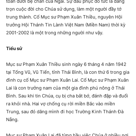
toàn dưới bệ chân của Ngài. Sự đầu phục đó tức là dâng
trọn cuộc đời cho Chúa sử dụng, làm một người đầy tớ
trung thành. Cố Mục sư Phạm Xuân Thiều, nguyên Hội
trưởng Hội Thánh Tin Lành Việt Nam (Miền Nam) thời kỳ
2001-2002 là một trong những người như vậy.
Tiểu sử
Mục sư Phạm Xuân Thiều sinh ngày 6 tháng 4 năm 1942
tại Tống Vũ, Vũ Tiến, tỉnh Thái Bình, là con thứ 6 trong gia
đình cụ cố Mục sư Phạm Xuân Lai. Cố Mục sư Phạm Xuân
Lai là con trưởng nam của một gia đình phú nông ở Thái
Bình. Sau khi tin Chúa, cụ bị cha bắt bớ, đánh đập và đuổi
ra khỏi nhà. Hai vợ chống cụ rời miền Bắc vào miền
Trung, sau đó dâng mình đi học Trường Kinh Thánh Đà
Nẵng.
Mục sư Phạm Xuân Lai đã từng hầu việc Chúa ở nhiều nơi