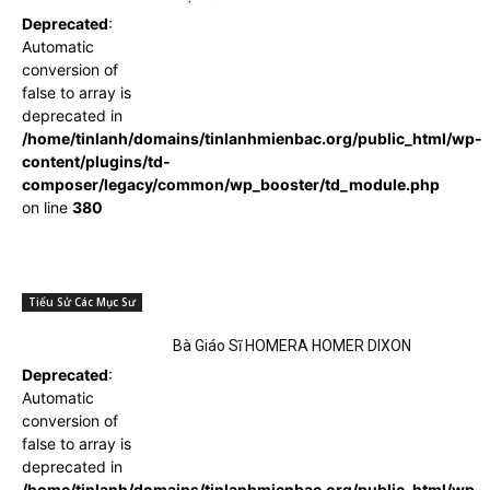
Deprecated
:
Automatic
conversion of
false to array is
deprecated in
/home/tinlanh/domains/tinlanhmienbac.org/public_html/wp-
content/plugins/td-
composer/legacy/common/wp_booster/td_module.php
on line
380
Tiểu Sử Các Mục Sư
Bà Giáo Sĩ HOMERA HOMER DIXON
Deprecated
:
Automatic
conversion of
false to array is
deprecated in
/home/tinlanh/domains/tinlanhmienbac.org/public_html/wp-