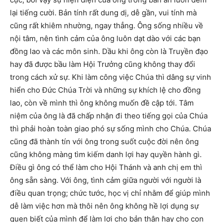
lại tiếng cười. Bản tính rất dung dị, dễ gần, vui tính mà
cũng rất khiêm nhường, ngay thẳng. Ông sống nhiều về
nội tâm, nên tình cảm của ông luôn dạt dào với các bạn
đồng lao và các môn sinh. Dầu khi ông còn là Truyền đạo
hay đã được bầu làm Hội Trưởng cũng không thay đổi
trong cách xử sự. Khi làm công việc Chúa thì dâng sự vinh
hiển cho Đức Chúa Trời và những sự khích lệ cho đồng
lao, còn về mình thì ông không muốn đề cập tới. Tâm
niệm của ông là đã chấp nhận đi theo tiếng gọi của Chúa
thì phải hoàn toàn giao phó sự sống mình cho Chúa. Chúa
cũng đã thành tín với ông trong suốt cuộc đời nên ông
cũng không màng tìm kiếm danh lợi hay quyền hành gì.
Điều gì ông có thể làm cho Hội Thánh và anh chị em thì
ông sẵn sàng. Với ông, tình cảm giữa người với người là
điều quan trọng; chức tước, học vị chỉ nhằm để giúp mình
dễ làm việc hơn mà thôi nên ông không hề lợi dụng sự
quen biết của mình để làm lợi cho bản thân hay cho con