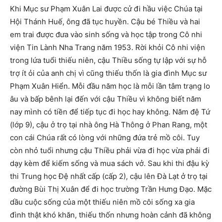
Khi Mục sư Phạm Xuân Lai được cử đi hầu việc Chúa tại
Hội Thánh Huế, ông đã tục huyền. Cậu bé Thiều và hai
em trai được đưa vào sinh sống và học tập trong Cô nhi
viện Tin Lành Nha Trang năm 1953. Rời khỏi Cô nhi viện
trong lứa tuổi thiếu niên, cậu Thiều sống tự lập với sự hỗ
trợ ít ỏi của anh chị vì cũng thiếu thốn là gia đình Mục sư
Phạm Xuân Hiển. Mỗi đầu năm học là mỗi lần tâm trạng lo
âu và bấp bênh lại đến với cậu Thiều vì không biết năm
nay mình có tiền để tiếp tục đi học hay không. Năm đệ Tứ
(lớp 9), cậu ở trọ tại nhà ông Hà Thông ở Phan Rang, một
con cái Chúa rất có lòng với những đứa trẻ mồ côi. Tuy
còn nhỏ tuổi nhưng cậu Thiều phải vừa đi học vừa phải đi
dạy kèm để kiếm sống và mua sách vở. Sau khi thi đậu kỳ
thi Trung học Đệ nhất cấp (cấp 2), cậu lên Đà Lạt ở trọ tại
đường Bùi Thị Xuân để đi học trường Trần Hưng Đạo. Mặc
dầu cuộc sống của một thiếu niên mồ côi sống xa gia
đình thật khó khăn, thiếu thốn nhưng hoàn cảnh đã không