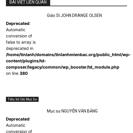
BÀI VIẾT LIÊN QUAN
Giáo Sĩ JOHN DRANGE OLSEN
Deprecated
:
Automatic
conversion of
false to array is
deprecated in
/home/tinlanh/domains/tinlanhmienbac.org/public_html/wp-
content/plugins/td-
composer/legacy/common/wp_booster/td_module.php
on line
380
Tiểu Sử Các Mục Sư
Mục sư NGUYỄN VĂN BẢNG
Deprecated
:
Automatic
conversion of