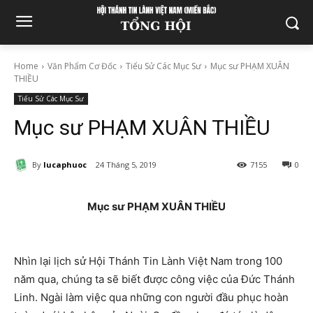
Home
Văn Phẩm Cơ Đốc
Tiểu Sử Các Mục Sư
Mục sư PHẠM XUÂN
THIỀU
Tiểu Sử Các Mục Sư
Mục sư PHẠM XUÂN THIỀU
By
lucaphuoc
24 Tháng 5, 2019
7155
0
Mục sư PHẠM XUÂN THIỀU
Nhìn lại lịch sử Hội Thánh Tin Lành Việt Nam trong 100
năm qua, chúng ta sẽ biết được công việc của Đức Thánh
Linh. Ngài làm việc qua những con người đầu phục hoàn