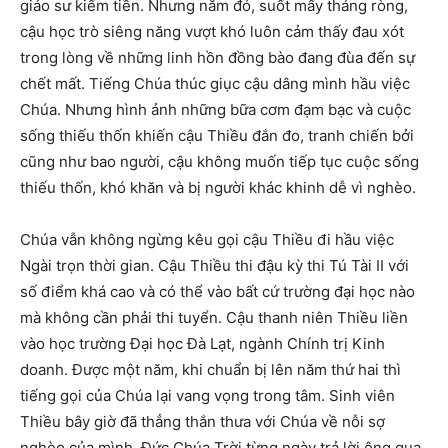
giáo sư kiếm tiền. Nhưng năm đó, suốt mấy tháng ròng,
cậu học trò siêng năng vượt khó luôn cảm thấy đau xót
trong lòng về những linh hồn đồng bào đang đùa đến sự
chết mất. Tiếng Chúa thúc giục cậu dâng mình hầu việc
Chúa. Nhưng hình ảnh những bữa cơm đạm bạc và cuộc
sống thiếu thốn khiến cậu Thiều đắn đo, tranh chiến bởi
cũng như bao người, cậu không muốn tiếp tục cuộc sống
thiếu thốn, khó khăn và bị người khác khinh dễ vì nghèo.
Chúa vẫn không ngừng kêu gọi cậu Thiều đi hầu việc
Ngài trọn thời gian. Cậu Thiều thi đậu kỳ thi Tú Tài II với
số điểm khá cao và có thể vào bất cứ trường đại học nào
mà không cần phải thi tuyển. Cậu thanh niên Thiều liền
vào học trường Đại học Đà Lạt, ngành Chính trị Kinh
doanh. Được một năm, khi chuẩn bị lên năm thứ hai thì
tiếng gọi của Chúa lại vang vọng trong tâm. Sinh viên
Thiều bây giờ đã thẳng thắn thưa với Chúa về nỗi sợ
nghèo của mình, Đức Chúa Trời từng ngày trả lời ông qua