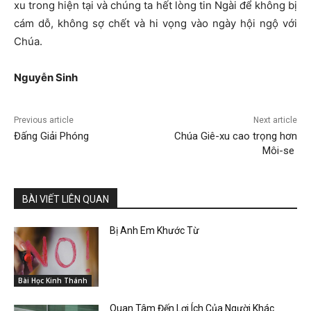
xu trong hiện tại và chúng ta hết lòng tin Ngài để không bị
cám dỗ, không sợ chết và hi vọng vào ngày hội ngộ với
Chúa.
Nguyễ
n Sinh
Previous article
Next article
Đấng Giải Phóng
Chúa Giê-xu cao trọng hơn
Môi-se
BÀI VIẾT LIÊN QUAN
Bị Anh Em Khước Từ
Bài Học Kinh Thánh
Quan Tâm Đến Lợi Ích Của Người Khác