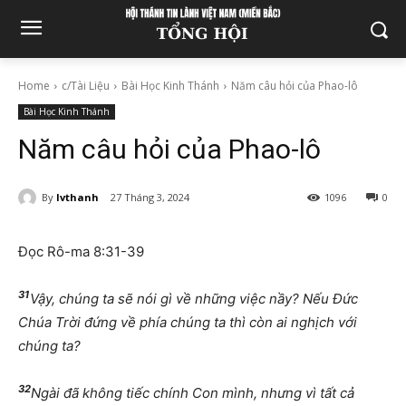
Home
c/Tài Liệu
Bài Học Kinh Thánh
Năm câu hỏi của Phao-lô
Bài Học Kinh Thánh
Năm câu hỏi của Phao-lô
By
lvthanh
27 Tháng 3, 2024
1096
0
Đọc Rô-ma 8:31-39
31
Vậy, chúng ta sẽ nói gì về những việc nầy? Nếu Đức
Chúa Trời đứng về phía chúng ta thì còn ai nghịch với
chúng ta?
32
Ngài đã không tiếc chính Con mình, nhưng vì tất cả