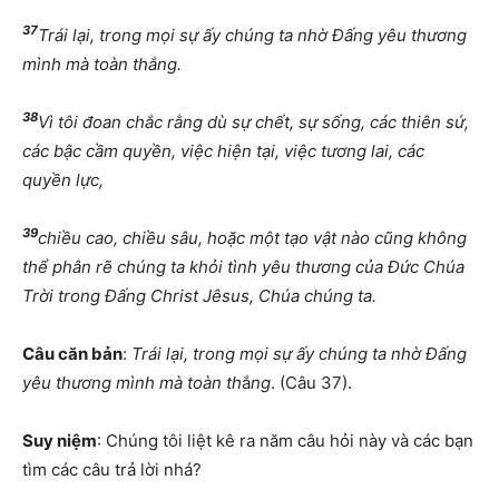
37
Trái lại, trong mọi sự ấy chúng ta nhờ Đấng yêu thương
mình mà toàn thắng.
38
Vì tôi đoan chắc rằng dù sự chết, sự sống, các thiên sứ,
các bậc cầm quyền, việc hiện tại, việc tương lai, các
quyền lực,
39
chiều cao, chiều sâu, hoặc một tạo vật nào cũng không
thể phân rẽ chúng ta khỏi tình yêu thương của Đức Chúa
Trời trong Đấng Christ Jêsus, Chúa chúng ta.
Câu căn bản
:
Trái lại, trong mọi sự ấy chúng ta nhờ Đấng
yêu thương mình mà toàn th
ắ
ng
. (Câu 37).
Suy niệm
: Chúng tôi liệt kê ra năm câu hỏi này và các bạn
tìm các câu trả lời nhá?