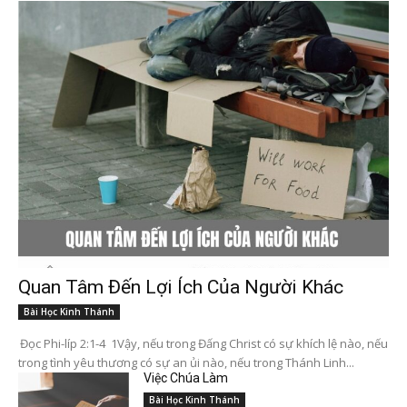
Quan Tâm Đến Lợi Ích Của Người Khác
Bài Học Kinh Thánh
Đọc Phi-líp 2:1-4 1Vậy, nếu trong Đấng Christ có sự khích lệ nào, nếu
trong tình yêu thương có sự an ủi nào, nếu trong Thánh Linh...
Việc Chúa Làm
Bài Học Kinh Thánh