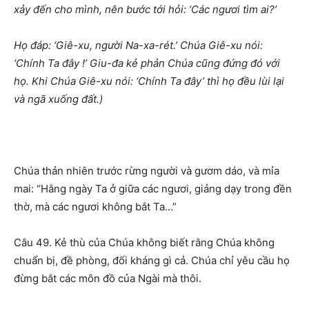
xảy đến cho mình, nên bước tới hỏi: ‘Các ngươi tìm ai?’
Họ đáp: ‘Giê-xu, người Na-xa-rét.’ Chúa Giê-xu nói:
‘Chính Ta đây !’ Giu-đa kẻ phản Chúa cũng đứng đó với
họ. Khi Chúa Giê-xu nói: ‘Chính Ta đây’ thì họ đều lùi lại
và ngã xuống đất.)
Chúa thản nhiên trước rừng người và gươm dáo, và mỉa
mai: “Hằng ngày Ta ở giữa các ngươi, giảng dạy trong đền
thờ, mà các ngươi không bắt Ta…”
Câu 49. Kẻ thù của Chúa không biết rằng Chúa không
chuẩn bị, đề phòng, đối kháng gì cả. Chúa chỉ yêu cầu họ
đừng bắt các môn đồ của Ngài mà thôi.