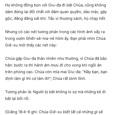
Họ không đồng bọn với Giu-đa đi bắt Chúa, cũng không
dám đứng lại đối chất với đám quan quyền, dáo mác, gậy
gộc, đằng đằng sát khí. Tẩu vi thượng sách, họ chạy hết.
Nhưng có các nét tương phản trong các hình ảnh xẩy ra
trong vườn Ghết-sê-ma-nê hôm ấy. Bạn phải nhìn Chúa
Giê-xu mới thấy các nét này:
Chúa gặp Giu-đa thản nhiên như thường, vì Chúa đã bảo
hắn:
bước ra thi hành âm mưu đi cho xong
khi ngồi ăn
trên phòng cao. Chúa còn mỉa mai Giu-đa: “Nầy bạn, bạn
định làm gì thì cứ làm đi!”; Chúa rất bình tĩnh.
Tương phản là: Người bị bắt không lo sợ mà những kẻ đi
bắt lại bối rối.
(Giăng 18:4-6 ghi:
Chúa Giê-xu biết tất cả những gì sẽ