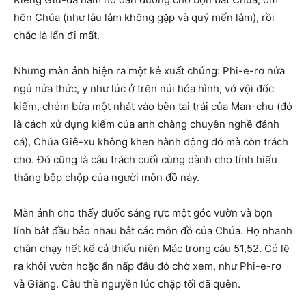
hôn Chúa (như lâu lắm không gặp và quý mến lắm), rồi
chắc là lẩn đi mất.
Nhưng màn ảnh hiện ra một kẻ xuất chúng: Phi-e-rơ nửa
ngủ nửa thức, y như lúc ở trên núi hóa hình, vớ vội đốc
kiếm, chém bừa một nhát vào bên tai trái của Man-chu (đó
là cách xử dụng kiếm của anh chàng chuyên nghề đánh
cá), Chúa Giê-xu không khen hành động đó mà còn trách
cho. Đó cũng là câu trách cuối cùng dành cho tính hiếu
thắng bộp chộp của người môn đồ này.
Màn ảnh cho thấy đuốc sáng rực một góc vườn và bọn
lính bắt đầu bảo nhau bắt các môn đồ của Chúa. Họ nhanh
chân chạy hết kể cả thiếu niên Mác trong câu 51,52. Có lẽ
ra khỏi vườn hoặc ẩn nấp đâu đó chờ xem, như Phi-e-rơ
và Giăng. Câu thề nguyền lúc chặp tối đã quên.