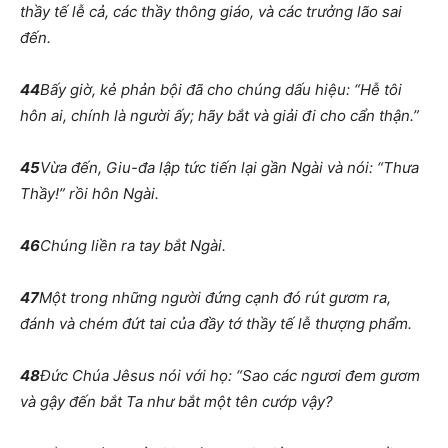
thầy tế lễ cả, các thầy thông giáo, và các trưởng lão sai
đến.
44
Bấy giờ, kẻ phản bội đã cho chúng dấu hiệu: “Hễ tôi
hôn ai, chính là người ấy; hãy bắt và giải đi cho cẩn thận.”
45
Vừa đến, Giu-đa lập tức tiến lại gần Ngài và nói: “Thưa
Thầy!” rồi hôn Ngài.
46
Chúng liền ra tay bắt Ngài.
47
Một trong những người đứng cạnh đó rút gươm ra,
đánh và chém đứt tai của đầy tớ thầy tế lễ thượng phẩm.
48
Đức Chúa Jêsus nói với họ: “Sao các ngươi đem gươm
và gậy đến bắt Ta như bắt một tên cướp vậy?