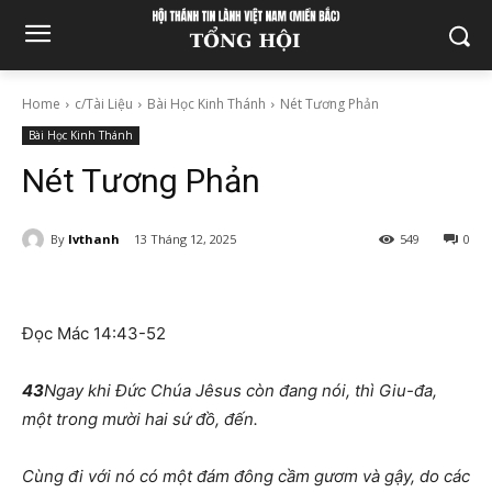
Home
c/Tài Liệu
Bài Học Kinh Thánh
Nét Tương Phản
Bài Học Kinh Thánh
Nét Tương Phản
By
lvthanh
13 Tháng 12, 2025
549
0
Đọc Mác 14:43-52
43
Ngay khi Đức Chúa Jêsus còn đang nói, thì Giu-đa,
một trong mười hai sứ đồ, đến.
Cùng đi với nó có một đám đông cầm gươm và gậy, do các