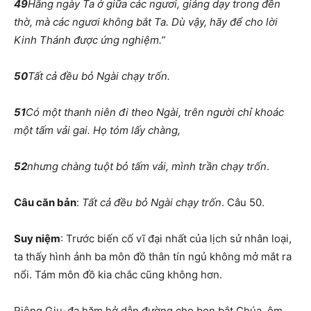
49
Hằng ngày Ta ở giữa các ngươi, giảng dạy trong đền
thờ, mà các ngươi không bắt Ta. Dù vậy, hãy để cho lời
Kinh Thánh được ứng nghiệm.”
50
Tất cả đều bỏ Ngài chạy trốn.
51
Có một thanh niên đi theo Ngài, trên người chỉ khoác
một tấm vải gai. Họ tóm lấy chàng,
52
nhưng chàng tuột bỏ tấm vải, mình trần chạy trốn
.
Câu căn bản
:
Tất cả đều bỏ Ngài chạy trốn
. Câu 50.
Suy niệm
: Trước biến cố vĩ đại nhất của lịch sử nhân loại,
ta thấy hình ảnh ba môn đồ thân tín ngủ không mở mắt ra
nổi. Tám môn đồ kia chắc cũng không hơn.
Riêng Giu-đa hăm hở dẫn đường cho bọn bắt Chúa, ôm