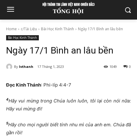
Home
c/Tài Liệu
Bài Học Kinh Thánh
Ngày 17/1 Bình an lâu bền
Bài Học Kinh Thánh
Ngày 17/1 Bình an lâu bền
By
lvthanh
17 Tháng 1, 2023
1049
0
Đọc Kinh Thánh
: Phi-líp 4:4-7
4
Hãy vui mừng trong Chúa luôn luôn, tôi lại còn nói nữa:
Hãy vui mừng đi!
5
Hãy cho mọi người biết tính nhu mì của anh em. Chúa đã
gần rồi!