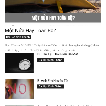
Một Nửa Hay Toàn Bộ?
Bài Học Kinh Thánh
Đọc Rô-ma 6:15-23 15Vậy thì sao? Có phải vì chúng ta không ở dưới
luật pháp, nhưng ở dưới ân điển, nên chúng ta sẽ...
Bù Trừ Lại Thời Gian Đã Mất
Bài Học Kinh Thánh
Bị Anh Em Khước Từ
Bài Học Kinh Thánh