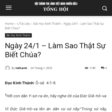
Home
c/Tài Liệu
Bài Học Kinh Thánh
Ngày 24/1 - Làm Sao Thật Sự
Biết Chúa?
Bài Học Kinh Thánh
Ngày 24/1 – Làm Sao Thật Sự
Biết Chúa?
By
lvthanh
24 Tháng 1, 2023
1149
0
Đọc Kinh Thánh
: Ô-sê 4:1-6
1
Hỡi con dân Y-sơ-ra-ên, hãy nghe lời của Đức Giê-hô-va
Vì Đức Giê-hô-va lên án dân cư xứ nầy:“Trong xứ nầy,