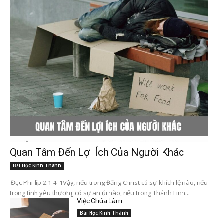
Quan Tâm Đến Lợi Ích Của Người Khác
Bài Học Kinh Thánh
Đọc Phi-líp 2:1-4 1Vậy, nếu trong Đấng Christ có sự khích lệ nào, nếu
trong tình yêu thương có sự an ủi nào, nếu trong Thánh Linh...
Việc Chúa Làm
Bài Học Kinh Thánh