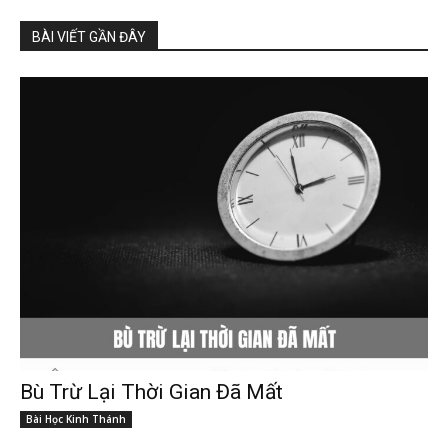
BÀI VIẾT GẦN ĐÂY
Bù Trừ Lại Thời Gian Đã Mất
Bài Học Kinh Thánh