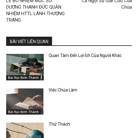
LỄ BỔ NHIỆM MỤC SƯ
Ca Ngợi Sự Giải Cứu Của
DƯƠNG THANH ĐỨC QUẢN
Chúa
NHIỆM HTTL LÀNH THƯỢNG
TRANG
BÀI VIẾT LIÊN QUAN
Quan Tâm Đến Lợi Ích Của Người Khác
Bài Học Kinh Thánh
Việc Chúa Làm
Bài Học Kinh Thánh
Thử Thách