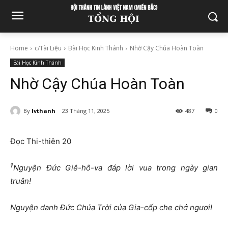
Home
c/Tài Liệu
Bài Học Kinh Thánh
Nhờ Cậy Chúa Hoàn Toàn
Bài Học Kinh Thánh
Nhờ Cậy Chúa Hoàn Toàn
By
lvthanh
23 Tháng 11, 2025
487
0
Đọc Thi-thiên 20
1
Nguyện Đức Giê-hô-va đáp lời vua trong ngày gian
truân!
Nguyện danh Đức Chúa Trời của Gia-cốp che chở ngươi!