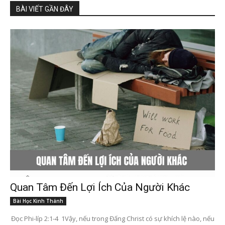
BÀI VIẾT GẦN ĐÂY
Quan Tâm Đến Lợi Ích Của Người Khác
Bài Học Kinh Thánh
Đọc Phi-líp 2:1-4 1Vậy, nếu trong Đấng Christ có sự khích lệ nào, nếu