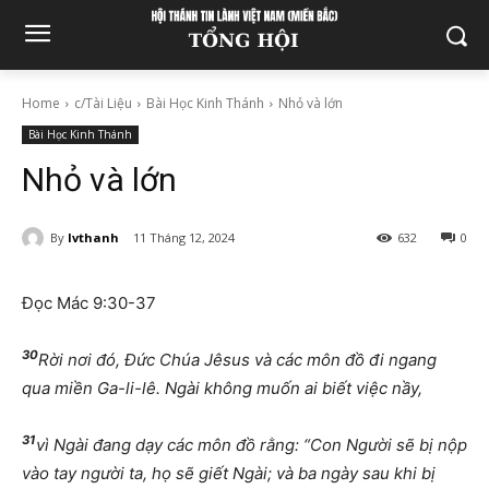
Home
c/Tài Liệu
Bài Học Kinh Thánh
Nhỏ và lớn
Bài Học Kinh Thánh
Nhỏ và lớn
By
lvthanh
11 Tháng 12, 2024
632
0
Đọc Mác 9:30-37
30
Rời nơi đó, Đức Chúa Jêsus và các môn đồ đi ngang
qua miền Ga-li-lê. Ngài không muốn ai biết việc nầy,
31
vì Ngài đang dạy các môn đồ rằng: “Con Người sẽ bị nộp
vào tay người ta, họ sẽ giết Ngài; và ba ngày sau khi bị