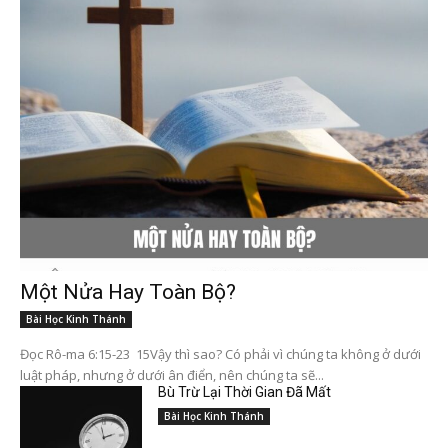
Một Nửa Hay Toàn Bộ?
Bài Học Kinh Thánh
Đọc Rô-ma 6:15-23 15Vậy thì sao? Có phải vì chúng ta không ở dưới
luật pháp, nhưng ở dưới ân điển, nên chúng ta sẽ...
Bù Trừ Lại Thời Gian Đã Mất
Bài Học Kinh Thánh