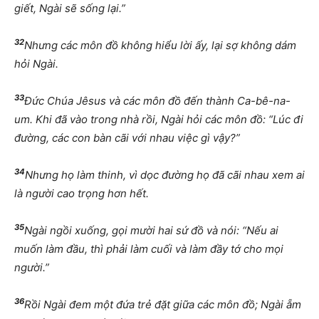
giết, Ngài sẽ sống lại.”
32
Nhưng các
môn đồ không hiểu lời ấy, lại sợ không dám
hỏi Ngài.
33
Đức Chúa Jêsus và các môn đồ đến thành Ca-bê-na-
um. Khi đã vào trong nhà rồi, Ngài hỏi các môn đồ: “Lúc đi
đường, các con bàn cãi với nhau việc gì vậy?”
34
Nhưng họ làm thinh, vì dọc đường họ đã cãi nhau xem ai
là người cao trọng hơn hết.
35
Ngài ngồi xuống, gọi mười hai sứ đồ và nói: “Nếu ai
muốn làm đầu, thì phải làm cuối và làm đầy tớ cho mọi
người.”
36
Rồi Ngài đem một đứa trẻ đặt giữa các môn đồ; Ngài ẵm