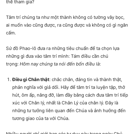
thể tham gia?
Tâm trí chúng ta như một thành không có tường vây bọc,
ai muốn vào cũng được, ra cũng được và không có gì ngăn
cấm.
Sứ đồ Phao-lô đưa ra những tiêu chuẩn để ta chọn lựa
những gì đưa vào tâm trí mình: Tám điều cần chú
trọng:
Hôm nay chúng ta nói đến bốn điều là
:
Điều gì Chân thật
: chắc chắn, đáng tin và thành thật,
phản nghĩa với giả dối. Hãy để tâm trí ta luyện tập, thở
hút, ôm ấp, nâng đỡ, làm đầy bằng cách đưa tâm trí tiếp
xúc với Chân lý, nhất là Chân Lý của chân lý. Đây là
những tư tưởng liên quan đến Chúa và ảnh hưởng đến
tương giao của ta với Chúa.
Nhiều người chỉ giới hạn các tư duy này trong ngày Chủ