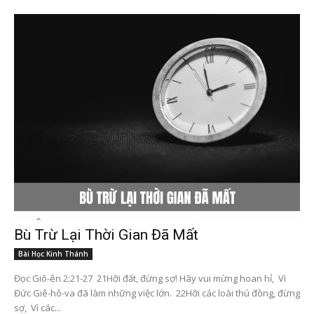
Bù Trừ Lại Thời Gian Đã Mất
Bài Học Kinh Thánh
Đọc Giô-ên 2:21-27 21Hỡi đất, đừng sợ! Hãy vui mừng hoan hỉ, Vì
Đức Giê-hô-va đã làm những việc lớn. 22Hỡi các loài thú đồng, đừng
sợ, Vì các...