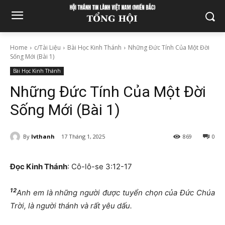
Home
c/Tài Liệu
Bài Học Kinh Thánh
Những Đức Tính Của Một Đời
Sống Mới (Bài 1)
Bài Học Kinh Thánh
Những Đức Tính Của Một Đời
Sống Mới (Bài 1)
By
lvthanh
17 Tháng 1, 2025
869
0
Đọc Kinh Thánh
: Cô-lô-se 3:12-17
12
Anh em là những người được tuyển chọn của Đức Chúa
Trời, là người thánh và rất yêu dấu.