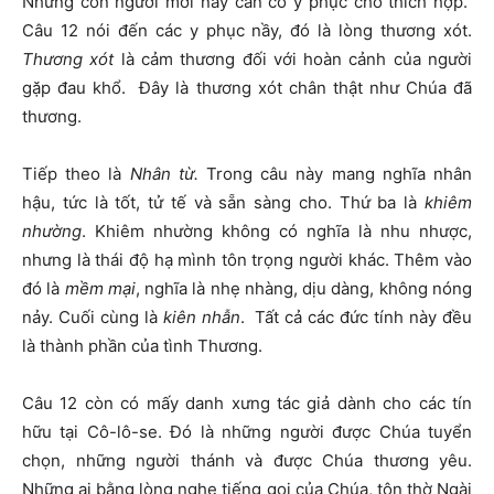
Nhưng con người mới này cần có y phục cho thích hợp.
Câu 12 nói đến các y phục nầy, đó là lòng thương xót.
Thương xót
là cảm thương đối với hoàn cảnh của người
gặp đau khổ. Đây là thương xót chân thật như Chúa đã
thương.
Tiếp theo là
Nhân từ.
Trong câu này mang nghĩa nhân
hậu, tức là tốt, tử tế và sẵn sàng cho. Thứ ba là
khiêm
nhường
. Khiêm nhường không có nghĩa là nhu nhược,
nhưng là thái độ hạ mình tôn trọng người khác. Thêm vào
đó là
mềm mại
, nghĩa là nhẹ nhàng, dịu dàng, không nóng
nảy. Cuối cùng là
kiên nhẫn
. Tất cả các đức tính này đều
là thành phần của tình Thương.
Câu 12 còn có mấy danh xưng tác giả dành cho các tín
hữu tại Cô-lô-se. Đó là những người được Chúa tuyển
chọn, những người thánh và được Chúa thương yêu.
Những ai bằng lòng nghe tiếng gọi của Chúa, tôn thờ Ngài