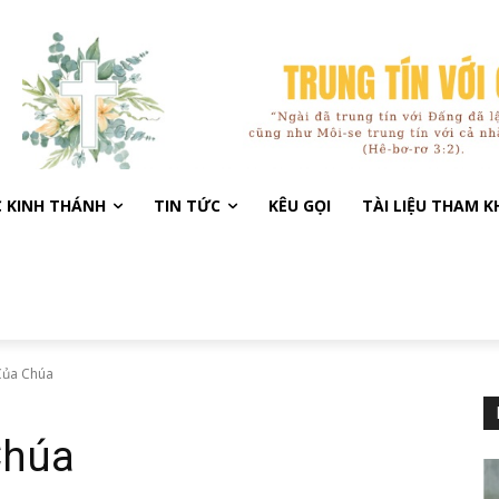
C KINH THÁNH
TIN TỨC
KÊU GỌI
TÀI LIỆU THAM 
Của Chúa
Chúa