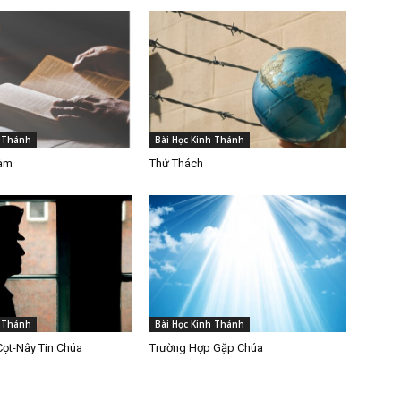
h Thánh
Bài Học Kinh Thánh
Làm
Thử Thách
h Thánh
Bài Học Kinh Thánh
Cọt-Nây Tin Chúa
Trường Hợp Gặp Chúa