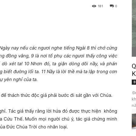
181
0
Ngày nay nếu các ngươi nghe tiếng Ngài
8 thì chớ cứng
ong đồng vắng, 9 là nơi tổ phụ các ngươi thấy công việc
dò xét ta! 10 Nhơn đó, ta giận dòng dõi nầy, và phán
Q
 biết đường lối ta. 11 Nầy là lời thề mà ta lập trong cơn
K
ự yên nghỉ của ta.
B
Đọ
để thách thức độc giả phải bước đi sát gần với Chúa.
kh
nà
hỉ. Tác giả thấy rằng lời hứa đó được thực hiện không
a Cứu Thế. Muốn mọi người chú ý, tác giả chứng minh
của Đức Chúa Trời cho nhân loại.