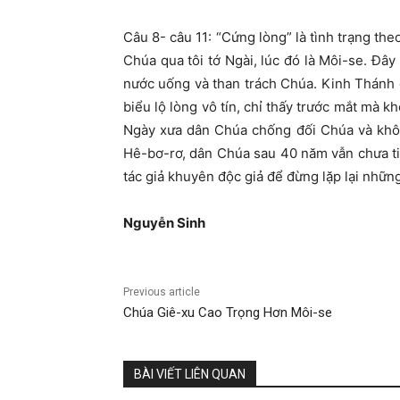
Câu 8- câu 11: “Cứng lòng” là tình trạng the
Chúa qua tôi tớ Ngài, lúc đó là Môi-se. Đây
nước uống và than trách Chúa. Kinh Thánh g
biểu lộ lòng vô tín, chỉ thấy trước mắt mà 
Ngày xưa dân Chúa chống đối Chúa và không
Hê-bơ-rơ, dân Chúa sau 40 năm vẫn chưa ti
tác giả khuyên độc giả để đừng lặp lại những
Nguyễ
n Sinh
Previous article
Chúa Giê-xu Cao Trọng Hơn Môi-se
BÀI VIẾT LIÊN QUAN