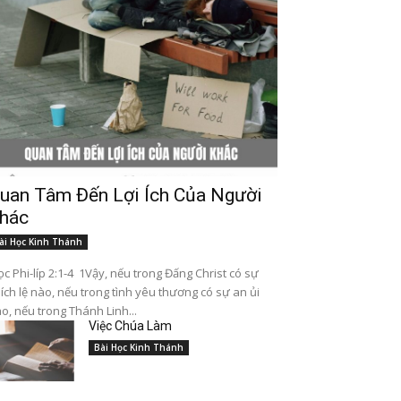
uan Tâm Đến Lợi Ích Của Người
hác
ài Học Kinh Thánh
c Phi-líp 2:1-4 1Vậy, nếu trong Đấng Christ có sự
ích lệ nào, nếu trong tình yêu thương có sự an ủi
o, nếu trong Thánh Linh...
Việc Chúa Làm
Bài Học Kinh Thánh