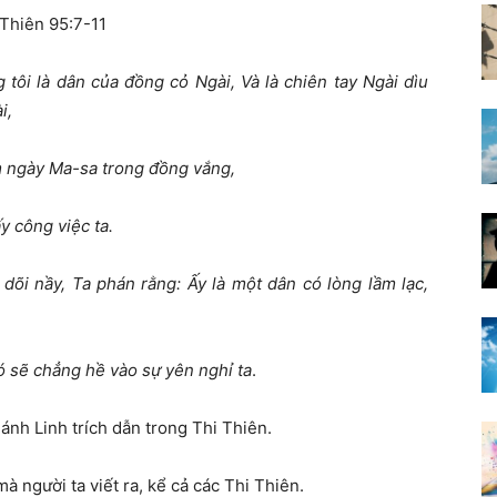
 Thiên 95:7-11
 tôi là dân của đồng cỏ Ngài, Và là chiên tay Ngài dìu
i,
m ngày Ma-sa trong đồng vắng,
ấy công việc ta.
õi nầy, Ta phán rằng: Ấy là một dân có lòng lầm lạc,
ó sẽ chẳng hề vào sự yên nghỉ ta
.
Thánh Linh trích dẫn trong Thi Thiên.
à người ta viết ra, kể
cả
các Thi Thiên.