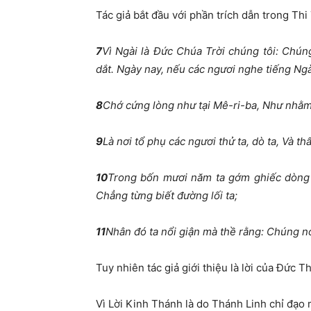
Tác giả bắt đầu với phần trích dẫn trong Thi
7
Vì Ngài là Đức Chúa Trời chúng tôi: Chúng
dắt. Ngày nay, nếu các ngươi nghe tiếng Ngà
8
Chớ cứng lòng như tại Mê-ri-ba, Như nhằ
9
Là nơi tổ phụ các ngươi thử ta, dò ta, Và th
10
Trong bốn mươi năm ta gớm ghiếc dòng d
Chẳng từng biết đường lối ta;
11
Nhân đó ta nổi giận mà thề rằng: Chúng n
Tuy nhiên tác giả giới thiệu là lời của Đức 
Vì Lời Kinh Thánh là do Thánh Linh chỉ đạo m