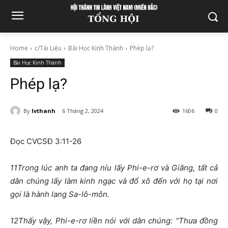
Home
c/Tài Liệu
Bài Học Kinh Thánh
Phép lạ?
Bài Học Kinh Thánh
Phép lạ?
By
lvthanh
6 Tháng 2, 2024
1606
0
Đọc CVCSĐ 3:11-26
11
Trong lúc anh ta đang níu lấy Phi-e-rơ và Giăng, tất cả
dân chúng lấy làm kinh ngạc và đổ xô đến với họ tại nơi
gọi là hành lang Sa-lô-môn.
12
Thấy vậy, Phi-e-rơ liền nói với dân chúng: “Thưa đồng