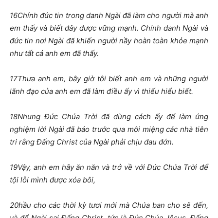
16
Chính đức tin trong danh Ngài đã làm cho người mà anh
em thấy và biết đây được vững mạnh. Chính danh Ngài và
đức tin nơi Ngài đã khiến người nầy hoàn toàn khỏe mạnh
như tất cả anh em đã thấy.
17
Thưa anh em, bây giờ tôi biết anh em và những người
lãnh đạo của anh em đã làm điều ấy vì thiếu hiểu biết.
18
Nhưng Đức Chúa Trời đã dùng cách ấy để làm ứng
nghiệm lời Ngài đã báo trước qua môi miệng các nhà tiên
tri rằng Đấng Christ của Ngài phải chịu đau đớn.
19
Vậy, anh em hãy ăn năn và trở về với Đức Chúa Trời để
tội lỗi mình được xóa bôi,
20
hầu cho các thời kỳ tươi mới mà Chúa ban cho sẽ đến,
và để Ngài sai Đấng Christ, tức là Đức Chúa Jêsus, Đấng