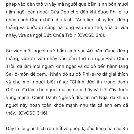
phép vào đền thờ vì vậy mà người què bẩm sinh bốn mươi
năm ngồi bên ngoài Cửa Đẹp cho đến khi được Phi-e-rơ
nhân danh Chúa chữa cho lành.
“Anh liền nhảy lên, đứng
thẳng và bước đi cùng hai ông vào đền thờ, vừa đi vừa
nhảy, vừa ca ngợi Đức Chúa Trời.”
(CVCSĐ 3:8).
Sự việc một người què bẩm sinh sau 40 năm được đứng
thẳng, vừa đi vừa nhảy vào đền thờ ca ngợi Đức Chúa
Trời, đã làm mọi người kinh ngạc và đổ xô đến hành lang
Sa-lô-môn để xem. Nhân đó sứ đồ Phi-e-rơ đã giải thích
và cho mọi người biết rằng: “
Chính đức tin trong danh
Giê-xu đã làm cho người mà anh em thấy và biết đây được
vững mạnh. Chính Danh Ngài và đức tin nơi Ngài đã khiến
người này hoàn toàn khỏe mạnh như tất cả anh em đã
thấy.
” (CVCSĐ 3:16).
Đây là lời giải thích rõ nhất về phép lạ đầu tiên của các Sứ