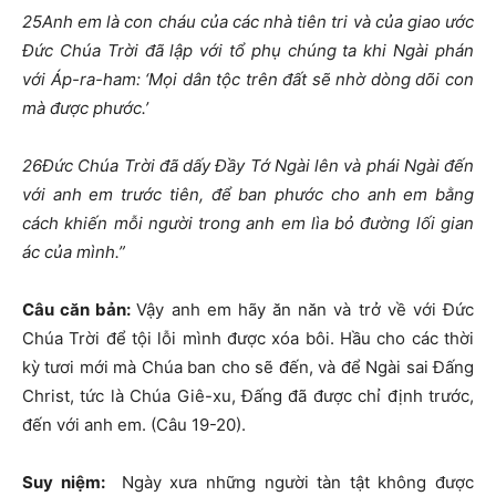
25
Anh em là con cháu của các nhà tiên tri và của giao ước
Đức Chúa Trời đã lập với tổ phụ chúng ta khi Ngài phán
với Áp-ra-ham: ‘Mọi dân tộc trên đất sẽ nhờ dòng dõi con
mà được phước.’
26
Đức Chúa Trời đã dấy Đầy Tớ Ngài lên và phái Ngài đến
với anh em trước tiên, để ban phước cho anh em bằng
cách khiến mỗi người trong anh em lìa bỏ đường lối gian
ác của mình.”
Câu căn bản
:
Vậy anh em hãy ăn năn và trở về với Đức
Chúa Trời để tội lỗi mình được xóa bôi. Hầu cho các thời
kỳ tươi mới mà Chúa ban cho sẽ đến, và để Ngài sai Đấng
Christ, tức là Chúa Giê-xu, Đấng đã được chỉ định trước,
đến với anh em. (
Câu 19-20
)
.
Suy ni
ệm
:
Ngày xưa những người tàn tật không được