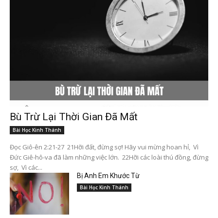
Bù Trừ Lại Thời Gian Đã Mất
Bài Học Kinh Thánh
Đọc Giô-ên 2:21-27 21Hỡi đất, đừng sợ! Hãy vui mừng hoan hỉ, Vì
Đức Giê-hô-va đã làm những việc lớn. 22Hỡi các loài thú đồng, đừng
sợ, Vì các...
Bị Anh Em Khước Từ
Bài Học Kinh Thánh