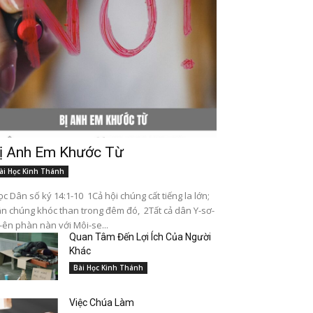
ị Anh Em Khước Từ
ài Học Kinh Thánh
c Dân số ký 14:1-10 1Cả hội chúng cất tiếng la lớn;
n chúng khóc than trong đêm đó, 2Tất cả dân Y-sơ-
-ên phàn nàn với Môi-se...
Quan Tâm Đến Lợi Ích Của Người
Khác
Bài Học Kinh Thánh
Việc Chúa Làm