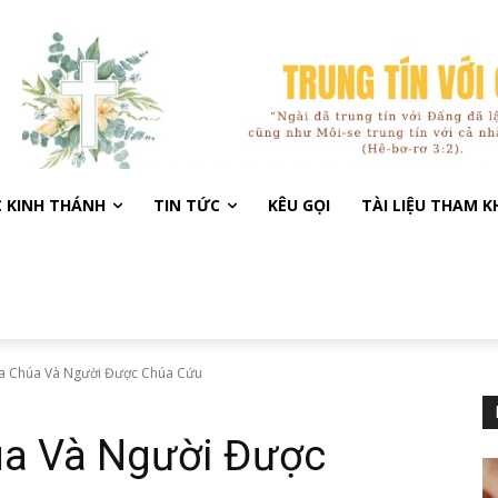
C KINH THÁNH
TIN TỨC
KÊU GỌI
TÀI LIỆU THAM 
a Chúa Và Người Được Chúa Cứu
úa Và Người Được