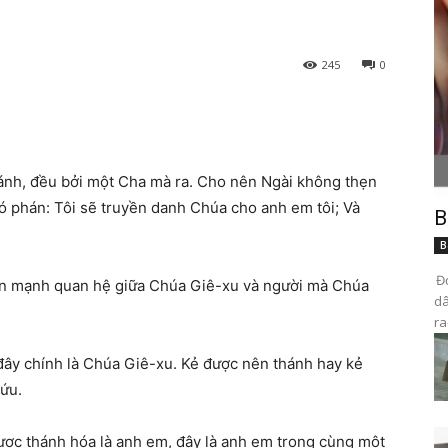
245
0
hánh, đều bởi một Cha mà ra. Cho nên Ngài không thẹn
ó phán: Tôi sẽ truyền danh Chúa cho anh em tôi; Và
B
B
Đọ
hấn mạnh quan hệ giữa Chúa Giê-xu và người mà Chúa
dâ
ra
đây chính là Chúa Giê-xu. Kẻ được nên thánh hay kẻ
ứu.
ợc thánh hóa là anh em, đây là anh em trong cùng một