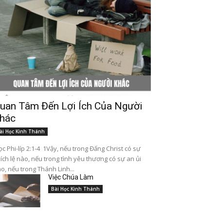
uan Tâm Đến Lợi Ích Của Người
hác
ài Học Kinh Thánh
c Phi-líp 2:1-4 1Vậy, nếu trong Đấng Christ có sự
ích lệ nào, nếu trong tình yêu thương có sự an ủi
o, nếu trong Thánh Linh...
Việc Chúa Làm
Bài Học Kinh Thánh