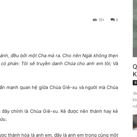
731
0
ánh, đều bởi một Cha mà ra. Cho nên Ngài không thẹn
 có phán: Tôi sẽ truyền danh Chúa cho anh em tôi; Và
Q
K
B
nhấn mạnh quan hệ giữa Chúa Giê-xu và người mà Chúa
Đọ
kh
nà
 đây chính là Chúa Giê-xu. Kẻ được nên thánh hay kẻ
cứu.
ợc thánh hóa là anh em, đây là anh em trong cùng một