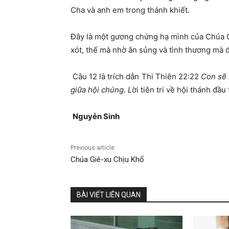
Cha và anh em trong thánh khiết.
Đây là một gương chứng hạ mình của Chúa G
xót, thế mà nhờ ân sủng và tình thương mà 
Câu 12 là trích dẫn Thi Thiên 22
:
22
Con sẽ 
giữa hội chúng. L
ời tiên tri về hội thánh đầ
Nguyễ
n Sinh
Previous article
Chúa Giê-xu Chịu Khổ
BÀI VIẾT LIÊN QUAN