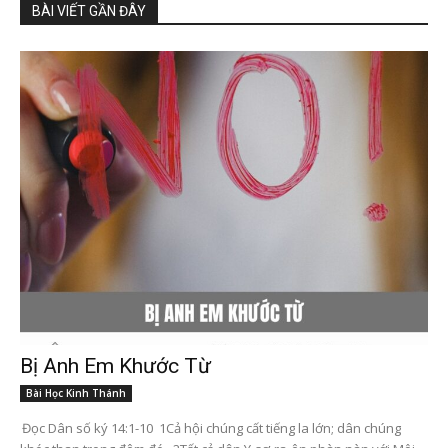
BÀI VIẾT GẦN ĐÂY
Bị Anh Em Khước Từ
Bài Học Kinh Thánh
Đọc Dân số ký 14:1-10 1Cả hội chúng cất tiếng la lớn; dân chúng