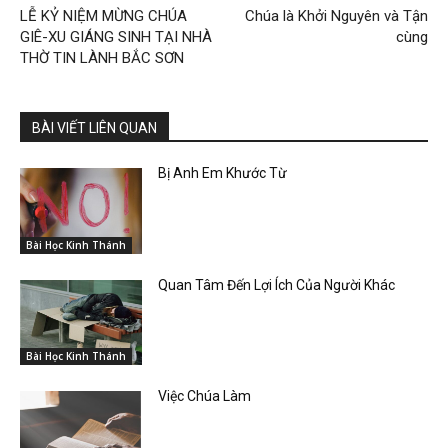
LỄ KỶ NIỆM MỪNG CHÚA
Chúa là Khởi Nguyên và Tận
GIÊ-XU GIÁNG SINH TẠI NHÀ
cùng
THỜ TIN LÀNH BẮC SƠN
BÀI VIẾT LIÊN QUAN
Bị Anh Em Khước Từ
Bài Học Kinh Thánh
Quan Tâm Đến Lợi Ích Của Người Khác
Bài Học Kinh Thánh
Việc Chúa Làm