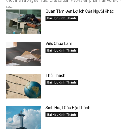
khóc than trong đêm đó, 2Tất cả dân Y-sơ-ra-ên phàn nàn với Môi-
se...
Quan Tâm Đến Lợi Ích Của Người Khác
Bài Học Kinh Thánh
Việc Chúa Làm
Bài Học Kinh Thánh
Thử Thách
Bài Học Kinh Thánh
Sinh Hoạt Của Hội Thánh
Bài Học Kinh Thánh