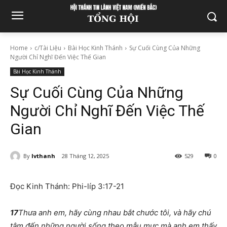
Home
c/Tài Liệu
Bài Học Kinh Thánh
Sự Cuối Cùng Của Những
Người Chỉ Nghĩ Đến Việc Thế Gian
Bài Học Kinh Thánh
Sự Cuối Cùng Của Những
Người Chỉ Nghĩ Đến Việc Thế
Gian
By
lvthanh
28 Tháng 12, 2025
529
0
Đọc Kinh Thánh: Phi-líp 3:17-21
17
Thưa anh em, hãy cùng nhau bắt chước tôi, và hãy chú
tâm đến những người sống theo mẫu mực mà anh em thấy