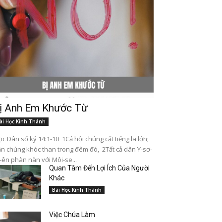
ị Anh Em Khước Từ
ài Học Kinh Thánh
c Dân số ký 14:1-10 1Cả hội chúng cất tiếng la lớn;
n chúng khóc than trong đêm đó, 2Tất cả dân Y-sơ-
-ên phàn nàn với Môi-se...
Quan Tâm Đến Lợi Ích Của Người
Khác
Bài Học Kinh Thánh
Việc Chúa Làm