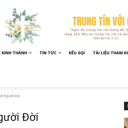
C KINH THÁNH
TIN TỨC
KÊU GỌI
TÀI LIỆU THAM 
Với Người Đời
gười Đời