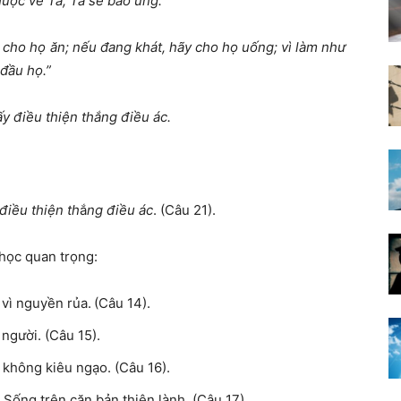
huộc về Ta, Ta sẽ báo ứng.”
 cho họ ăn; nếu đang khát, hãy cho họ uống; vì làm như
đầu họ.”
y điều thiện thắng điều ác.
điều thiện th
ắ
ng điều ác
. (Câu 21).
học quan trọng:
vì nguyền rủa. (Câu 14).
 người. (Câu 15).
, không kiêu ngạo. (Câu 16).
 Sống trên căn bản thiện lành. (Câu 17).