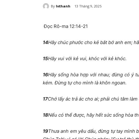
By
lvthanh
13 Tháng 9, 2025
Đọc Rô-ma 12:14-21
14
Hãy chúc phước cho kẻ bắt bớ anh em; h
15
Hãy vui với kẻ vui, khóc với kẻ khóc.
16
Hãy sống hòa hợp với nhau; đừng có ý t
kém. Đừng tự cho mình là khôn ngoan.
17
Chớ lấy ác trả ác cho ai; phải chú tâm làm
18
Nếu có thể được, hãy hết sức sống hòa th
19
Thưa anh em yêu dấu, đừng tự tay mình b