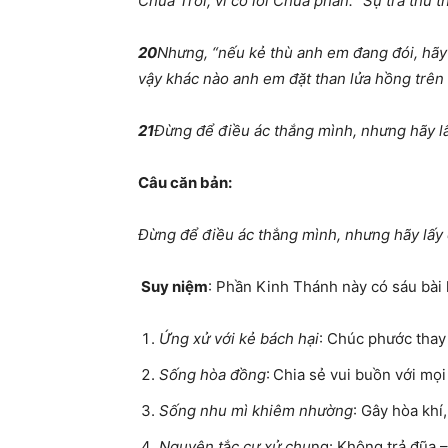
Chúa Trời; vì có lời Chúa phán: “Sự trả thù t
20
Nhưng, “nếu kẻ thù anh em đang đói, hãy
vậy khác nào anh em đặt than lửa hồng trên 
21
Đừng để điều ác thắng mình, nhưng hãy lấ
Câu căn bản:
Đừng để điều ác th
ắ
ng mình, nhưng hãy lấy 
Suy niệm
: Phần Kinh Thánh này có sáu bài 
Ứng xử với kẻ bách hại
: Chúc phước thay 
Sống hòa đồng
: Chia sẻ vui buồn với mọi
Sống nhu mì khiêm nhường
: Gây hòa khí
Nguyên t
ắ
c cư xử chu
ng: Không trả đũa –