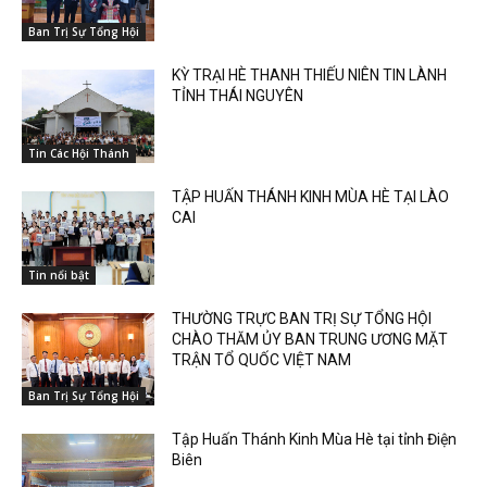
Ban Trị Sự Tổng Hội
KỲ TRẠI HÈ THANH THIẾU NIÊN TIN LÀNH
TỈNH THÁI NGUYÊN
Tin Các Hội Thánh
TẬP HUẤN THÁNH KINH MÙA HÈ TẠI LÀO
CAI
Tin nổi bật
THƯỜNG TRỰC BAN TRỊ SỰ TỔNG HỘI
CHÀO THĂM ỦY BAN TRUNG ƯƠNG MẶT
TRẬN TỔ QUỐC VIỆT NAM
Ban Trị Sự Tổng Hội
Tập Huấn Thánh Kinh Mùa Hè tại tỉnh Điện
Biên