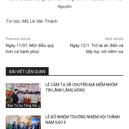
Nguyên
Tin tức: MS Lê Văn Thành
Previous article
Next article
Ngày 11/01: Một điều quý
Ngày 12/1: Trở lại ân điển và
hơn cả hạnh phúc
tiếp tục với niềm vui
BÀI VIẾT LIÊN QUAN
LỄ CẢM TẠ VÀ CHUYỂN ĐỊA ĐIỂM NHÓM
TIN LÀNH LÀNG ĐỒNG
Ban Trị Sự Tổng Hội
LỄ BỔ NHIỆM TRƯỞNG NHIỆM HỘI THÁNH
NẬM SẢO II