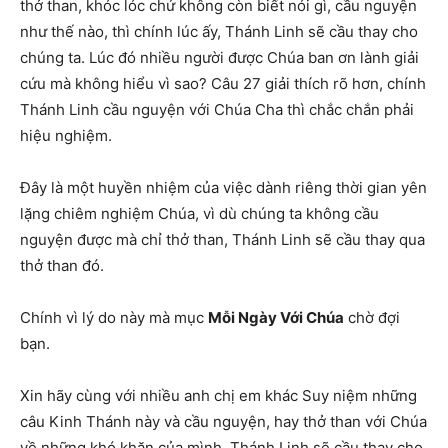
thở than, khóc lóc chứ không còn biết nói gì, cầu nguyện
như thế nào, thì chính lúc ấy, Thánh Linh sẽ cầu thay cho
chúng ta. Lúc đó nhiều người được Chúa ban ơn lành giải
cứu mà không hiểu vì sao? Câu 27 giải thích rõ hơn, chính
Thánh Linh cầu nguyện với Chúa Cha thì chắc chắn phải
hiệu nghiệm.
Đây là một huyền nhiệm của việc dành riêng thời gian yên
lặng chiêm nghiệm Chúa, vì dù chúng ta không cầu
nguyện được mà chỉ thở than, Thánh Linh sẽ cầu thay qua
thở than đó.
Chính vì lý do này mà mục
Mỗi Ngày Với Chúa
chờ đợi
bạn.
Xin hãy cùng với nhiều anh chị em khác Suy niệm những
câu Kinh Thánh này và cầu nguyện, hay thở than với Chúa
về những khó khăn của mình, Thánh Linh sẽ cầu thay cho