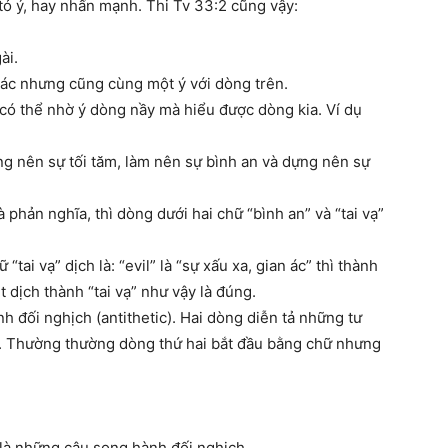
 tỏ ý, hay nhấn mạnh. Thi Tv 33:2 cũng vậy:
ài.
ác nhưng cũng cùng một ý với dòng trên.
có thể nhờ ý dòng nầy mà hiểu được dòng kia. Ví dụ
ng nên sự tối tăm, làm nên sự bình an và dựng nên sự
à phản nghĩa, thì dòng dưới hai chữ “bình an” và “tai vạ”
tai vạ” dịch là: “evil” là “sự xấu xa, gian ác” thì thành
 dịch thành “tai vạ” như vậy là đúng.
h đối nghịch (antithetic). Hai dòng diễn tả những tư
u. Thường thường dòng thứ hai bắt đầu bằng chữ nhưng
à những câu song hành đối nghịch.