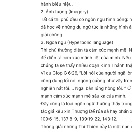
hành biểu hiệu.
2. Ảnh tượng (Imagery)
Tất cả thi phú đều có ngôn ngữ hình bóng: 
đã học về những dụ ngữ tức là những hình ả
giải chúng.
3. Ngoa ngữ (Hyperbolic language)
Thi phú thường diễn tả cảm xúc mạnh mẽ. Nh
để diễn tả cảm xúc mãnh liệt của mình. Nếu
chúng ta sẽ thấy nhiều đoạn Kinh Thánh thậ
Ví dụ Giop G 6:26, “Lời nói của người ngã lòn
cũng dùng lối nói ngông cuồng như vậy tron
nghiền nát tôi. .. Ngài bắn lủng hông tôi. 
mạnh cảm xúc mạnh mẽ sâu xa của mình.
Đây cũng là loại ngôn ngữ thường thấy trong
tác giả kêu xin Thượng Đế rủa sả hay phán x
109:6-15, 137:8-9, 139:19-22, 143:12.
Thông giải những Thi Thiên nầy là một nan đề,