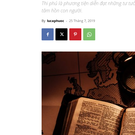
Thi phú là phương tiện diễn đạt những tư t
tâm hồn con người.
By
lucaphuoc
-
25 Tháng 7, 2019