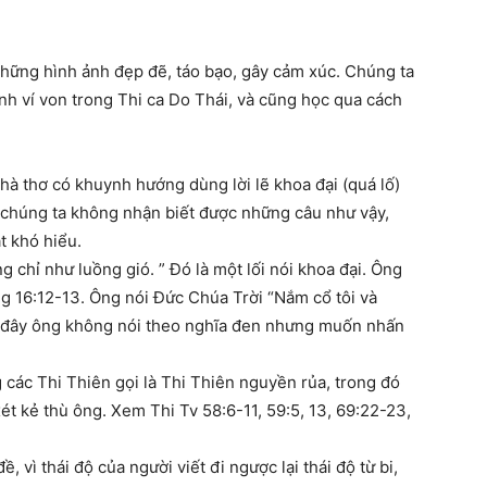
những hình ảnh đẹp đẽ, táo bạo, gây cảm xúc. Chúng ta
nh ví von trong Thi ca Do Thái, và cũng học qua cách
à thơ có khuynh hướng dùng lời lẽ khoa đại (quá lố)
 chúng ta không nhận biết được những câu như vậy,
t khó hiểu.
g chỉ như luồng gió. ” Đó là một lối nói khoa đại. Ông
g 16:12-13. Ông nói Đức Chúa Trời “Nắm cổ tôi và
” Ở đây ông không nói theo nghĩa đen nhưng muốn nhấn
 các Thi Thiên gọi là Thi Thiên nguyền rủa, trong đó
ét kẻ thù ông. Xem Thi Tv 58:6-11, 59:5, 13, 69:22-23,
 vì thái độ của người viết đi ngược lại thái độ từ bi,