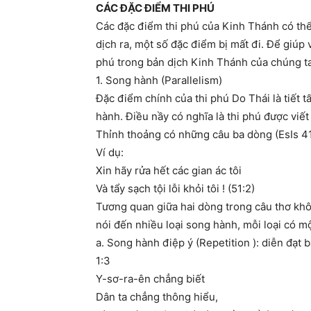
CÁC ĐẶC ĐIỂM THI PHÚ
Các đặc điểm thi phú của Kinh Thánh có thể
dịch ra, một số đặc điểm bị mất đi. Để giúp v
phú trong bản dịch Kinh Thánh của chúng ta
1. Song hành (Parallelism)
Đặc điểm chính của thi phú Do Thái là tiết t
hành. Điều nầy có nghĩa là thi phú được viế
Thỉnh thoảng có những câu ba dòng (EsIs 41:
Ví dụ:
Xin hãy rửa hết các gian ác tôi
Và tẩy sạch tội lỗi khỏi tôi ! (51:2)
Tương quan giữa hai dòng trong câu thơ khôn
nói đến nhiều loại song hành, mỗi loại có m
a. Song hành điệp ý (Repetition ): diễn đạt
1:3
Y-sơ-ra-ên chẳng biết
Dân ta chẳng thông hiểu,