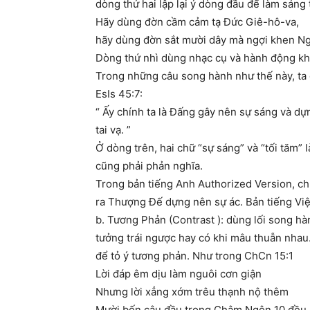
dòng thứ hai lập lại ý dòng đầu để làm sáng
Hãy dùng đờn cầm cảm tạ Đức Giê-hô-va,
hãy dùng đờn sắt mười dây mà ngợi khen Ng
Dòng thứ nhì dùng nhạc cụ và hành động kh
Trong những câu song hành như thế này, ta 
EsIs 45:7:
“ Ấy chính ta là Đấng gây nên sự sáng và dự
tai vạ. ”
Ở dòng trên, hai chữ “sự sáng” và “tối tăm” l
cũng phải phản nghĩa.
Trong bản tiếng Anh Authorized Version, chữ “
ra Thượng Đế dựng nên sự ác. Bản tiếng Việt
b. Tương Phản (Contrast ): dùng lối song hàn
tưởng trái ngược hay có khi mâu thuẫn nha
để tỏ ý tương phản. Như trong ChCn 15:1
Lời đáp êm dịu làm nguôi cơn giận
Nhưng lời xẳng xớm trêu thạnh nộ thêm
Mười bốn câu đầu trong Châm Ngôn 10 đều l