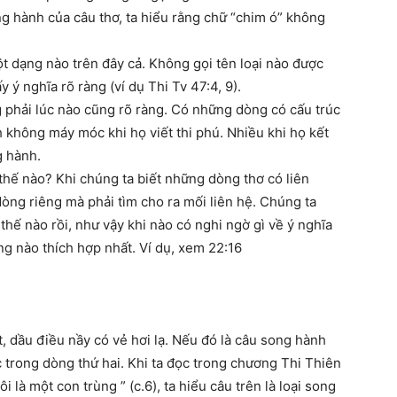
ong hành của câu thơ, ta hiểu rằng chữ “chim ó” không
t dạng nào trên đây cả. Không gọi tên loại nào được
 ý nghĩa rõ ràng (ví dụ Thi Tv 47:4, 9).
 phải lúc nào cũng rõ ràng. Có những dòng có cấu trúc
 không máy móc khi họ viết thi phú. Nhiều khi họ kết
g hành.
thế nào? Khi chúng ta biết những dòng thơ có liên
òng riêng mà phải tìm cho ra mối liên hệ. Chúng ta
hế nào rồi, như vậy khi nào có nghi ngờ gì về ý nghĩa
g nào thích hợp nhất. Ví dụ, xem 22:16
ật, dầu điều nầy có vẻ hơi lạ. Nếu đó là câu song hành
c trong dòng thứ hai. Khi ta đọc trong chương Thi Thiên
i là một con trùng ” (c.6), ta hiểu câu trên là loại song