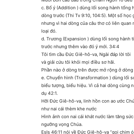
c. Bổ ý (Addition ) dùng lối song hành tổng h
dòng trước (Thi Tv 9:10, 104:5). Một số học
nhưng vì hai dòng của câu thơ có liên quan n
loại đó.
d. Trương (Expansion ) dùng lối song hành ti
trước nhưng thêm vào đó ý mới. 34:4
Tôi tìm cầu Đức Giê-hô-va, Ngài đáp lời tôi
và giải cứu tôi khỏi mọi điều sơ hãi.
Phần nào ở dòng trên được mở rộng ở dòng
e. Chuyển hình (Transformation ) dùng lối s
biểu tượng, biểu hiệu. Vì cả hai dòng cùng 
dụ 42:1.
Hỡi Đức Giê-hô-va, linh hồn con ao ước Ch
như nai cái thèm khe nước
Hình ảnh con nai cái khát nước làm tăng sứ
ngưỡng vọng Chúa.
EsIs 46:11 nói về Đức Giê-hô-va “gọi chim 