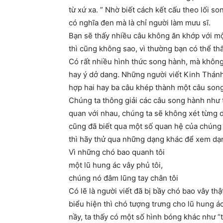
từ xứ xa. ” Nhờ biết cách kết cấu theo lối s
có nghĩa đen mà là chỉ người làm mưu sĩ.
Bạn sẽ thấy nhiều câu không ăn khớp với mộ
thì cũng không sao, vì thường bạn có thể thấy
Có rất nhiều hình thức song hành, mà không
hay ý dở dang. Những người viết Kinh Thánh
hợp hai hay ba câu khép thành một câu son
Chúng ta thông giải các câu song hành như 
quan với nhau, chúng ta sẽ không xét từng d
cũng đã biết qua một số quan hệ của chúng t
thì hãy thử qua những dạng khác để xem dạn
Vì những chó bao quanh tôi
một lũ hung ác vây phủ tôi,
chúng nó đâm lũng tay chân tôi
Có lẽ là người viết đã bị bầy chó bao vây th
biểu hiện thì chó tượng trưng cho lũ hung á
nầy, ta thấy có một số hình bóng khác như “tô