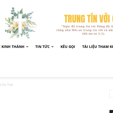
C KINH THÁNH
TIN TỨC
KÊU GỌI
TÀI LIỆU THAM 
ú Do Thái