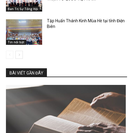
Ban Trị Sự Tổng Hội
Tập Huấn Thánh Kinh Mùa Hè tại tỉnh Điện
Biên
Tin nổi bật
BÀI VIẾT GẦN ĐÂY