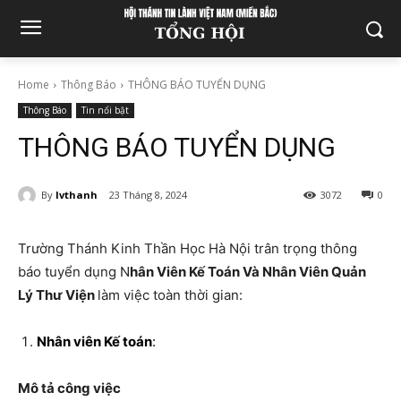
Home
Thông Báo
THÔNG BÁO TUYỂN DỤNG
Thông Báo
Tin nổi bật
THÔNG BÁO TUYỂN DỤNG
By
lvthanh
23 Tháng 8, 2024
3072
0
Trường Thánh Kinh Thần Học Hà Nội trân trọng thông
báo tuyển dụng N
hân Viên Kế Toán Và Nhân Viên Quản
Lý Thư Viện
làm việc toàn thời gian:
Nhân viên Kế toán
:
Mô tả công việc