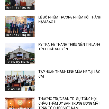
Ban Trị Sự Tổng Hội
LỄ BỔ NHIỆM TRƯỞNG NHIỆM HỘI THÁNH
NẬM SẢO II
Ban Trị Sự Tổng Hội
KỲ TRẠI HÈ THANH THIẾU NIÊN TIN LÀNH
TỈNH THÁI NGUYÊN
Tin Các Hội Thánh
TẬP HUẤN THÁNH KINH MÙA HÈ TẠI LÀO
CAI
Tin nổi bật
THƯỜNG TRỰC BAN TRỊ SỰ TỔNG HỘI
CHÀO THĂM ỦY BAN TRUNG ƯƠNG MẶT
TRẬN TỔ QUỐC VIỆT NAM