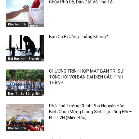
Chúa Phù Hộ, Dẫn Dắt Và Tha Tội
Kho lưu trữ
Bạn Có Bị Căng Thẳng Không?
Bài Học Kinh Thánh
CHƯƠNG TRÌNH HỌP MẶT BAN TRỊ SỰ
TỔNG HỘI VỚI BAN ĐẠI DIỆN CÁC TỈNH
THÀNH
Ban Trị Sự Tổng Hội
Phó Thủ Tướng Chính Phủ Nguyễn Hòa
Bình Chúc Mừng Giáng Sinh Tại Tổng Hội –
HTTLVN (Miền Bắc)
Kho lưu trữ