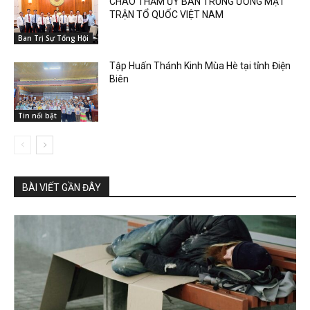
CHÀO THĂM ỦY BAN TRUNG ƯƠNG MẶT
TRẬN TỔ QUỐC VIỆT NAM
Ban Trị Sự Tổng Hội
Tập Huấn Thánh Kinh Mùa Hè tại tỉnh Điện
Biên
Tin nổi bật
BÀI VIẾT GẦN ĐÂY