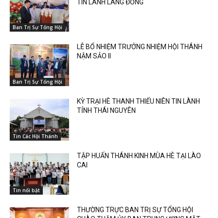
TIN LÀNH LÀNG ĐỒNG
Ban Trị Sự Tổng Hội
LỄ BỔ NHIỆM TRƯỞNG NHIỆM HỘI THÁNH
NẬM SẢO II
Ban Trị Sự Tổng Hội
KỲ TRẠI HÈ THANH THIẾU NIÊN TIN LÀNH
TỈNH THÁI NGUYÊN
Tin Các Hội Thánh
TẬP HUẤN THÁNH KINH MÙA HÈ TẠI LÀO
CAI
Tin nổi bật
THƯỜNG TRỰC BAN TRỊ SỰ TỔNG HỘI