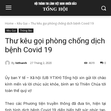
Home
Kêu Gọi
Thư kêu gọi phòng chống dịch bệnh Covid 19
Kêu Gọi
Thông Báo
Thư kêu gọi phòng chống dịch
bệnh Covid 19
By
lvthanh
27 Tháng 2, 2020
4619
0
Ủy ban Y tế – Xã hội (UB YTXH) Tổng hội xin gửi lời chào
kính mến và lời chúc sức khỏe, bình an từ Thiên Chúa tới
toàn thể quý vị!
Theo các Phương tiện truyền thông đã đưa tin, hiện tại
tình hình dịch bệnh Covid 19 diễn biến hết sức phức tạp.