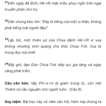
21
Đến ngày đã định, Hê-rốt mặc triều phục ngồi trên ngai
truyền phán cho họ.
22
Dân chúng kêu lớn: “Đây là tiếng của một vị thần, không
phải tiếng loài người đâu!”
23
Lập tức, một thiên sứ của Chúa đánh Hê-rốt vì vua
không nhường vinh quang cho Đức Chúa Trời. Vua bị
trùng đục mà chết.
24
Bấy giờ, đạo Đức Chúa Trời tiếp tục gia tăng và ngày
càng phát triển.
Câu căn bản
: Vậy
Phi-e-rơ bị giam trong tù, còn Hội
Thánh cứ cầu nguyện cho người luôn. (
Câu 6).
Suy niệm
: Bài học này có năm câu hỏi, hôm nay chúng ta