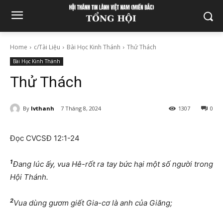
Home
c/Tài Liệu
Bài Học Kinh Thánh
Thử Thách
Bài Học Kinh Thánh
Thử Thách
By
lvthanh
7 Tháng 8, 2024
1307
0
Đọc CVCSĐ 12:1-24
1
Đang lúc ấy, vua Hê-rốt ra tay bức hại một số người trong
Hội Thánh.
2
Vua dùng gươm giết Gia-cơ là anh của Giăng;