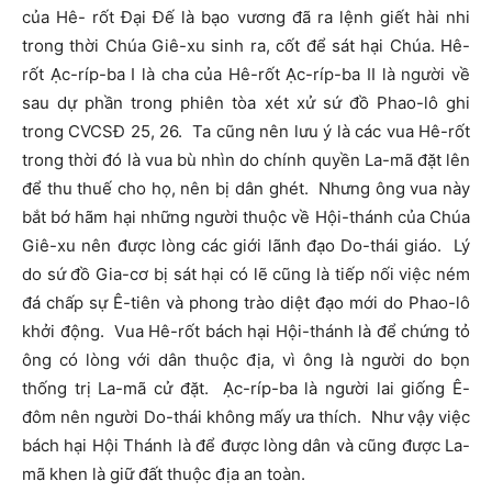
của Hê- rốt Đại Đế là bạo vương đã ra lệnh giết hài nhi
trong thời Chúa Giê-xu sinh ra, cốt để sát hại Chúa. Hê-
rốt Ạc-ríp-ba I là cha của Hê-rốt Ạc-ríp-ba II là người về
sau dự phần trong phiên tòa xét xử sứ đồ Phao-lô ghi
trong CVCSĐ 25, 26. Ta cũng nên lưu ý là các vua Hê-rốt
trong thời đó là vua bù nhìn do chính quyền La-mã đặt lên
để thu thuế cho họ, nên bị dân ghét. Nhưng ông vua này
bắt bớ hãm hại những người thuộc về Hội-thánh của Chúa
Giê-xu nên được lòng các giới lãnh đạo Do-thái giáo. Lý
do sứ đồ Gia-cơ bị sát hại có lẽ cũng là tiếp nối việc ném
đá chấp sự Ê-tiên và phong trào diệt đạo mới do Phao-lô
khởi động. Vua Hê-rốt bách hại Hội-thánh là để chứng tỏ
ông có lòng với dân thuộc địa, vì ông là người do bọn
thống trị La-mã cử đặt. Ạc-ríp-ba là người lai giống Ê-
đôm nên người Do-thái không mấy ưa thích. Như vậy việc
bách hại Hội Thánh là để được lòng dân và cũng được La-
mã khen là giữ đất thuộc địa an toàn.