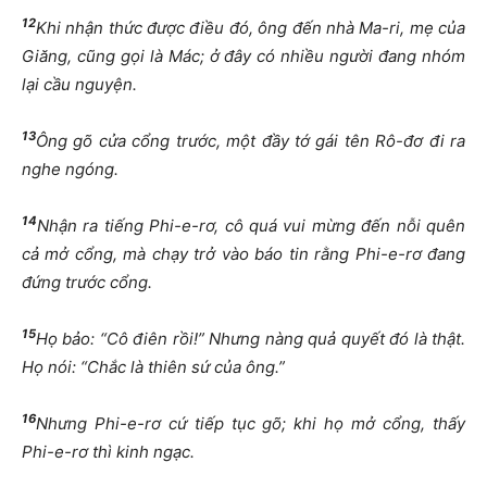
12
Khi nhận thức được điều đó, ông đến nhà Ma-ri, mẹ của
Giăng, cũng gọi là Mác; ở đây có nhiều người đang nhóm
lại cầu nguyện.
13
Ông gõ cửa cổng trước, một đầy tớ gái tên Rô-đơ đi ra
nghe ngóng.
14
Nhận ra tiếng Phi-e-rơ, cô quá vui mừng đến nỗi quên
cả mở cổng, mà chạy trở vào báo tin rằng Phi-e-rơ đang
đứng trước cổng.
15
Họ bảo: “Cô điên rồi!” Nhưng nàng quả quyết đó là thật.
Họ nói: “Chắc là thiên sứ của ông.”
16
Nhưng Phi-e-rơ cứ tiếp tục gõ; khi họ mở cổng, thấy
Phi-e-rơ thì kinh ngạc.