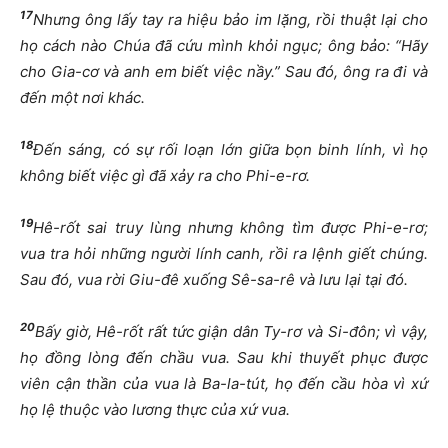
17
Nhưng ông lấy tay ra hiệu bảo im lặng, rồi thuật lại cho
họ cách nào Chúa đã cứu mình khỏi ngục; ông bảo: “Hãy
cho Gia-cơ và anh em biết việc nầy.” Sau đó, ông ra đi và
đến một nơi khác.
18
Đến sáng, có sự rối loạn lớn giữa bọn binh lính, vì họ
không biết việc gì đã xảy ra cho Phi-e-rơ.
19
Hê-rốt sai truy lùng nhưng không tìm được Phi-e-rơ;
vua tra hỏi những người lính canh, rồi ra lệnh giết chúng.
Sau đó, vua rời Giu-đê xuống Sê-sa-rê và lưu lại tại đó.
20
Bấy giờ, Hê-rốt rất tức giận dân Ty-rơ và Si-đôn; vì vậy,
họ đồng lòng đến chầu vua. Sau khi thuyết phục được
viên cận thần của vua là Ba-la-tút, họ đến cầu hòa vì xứ
họ lệ thuộc vào lương thực của xứ vua.