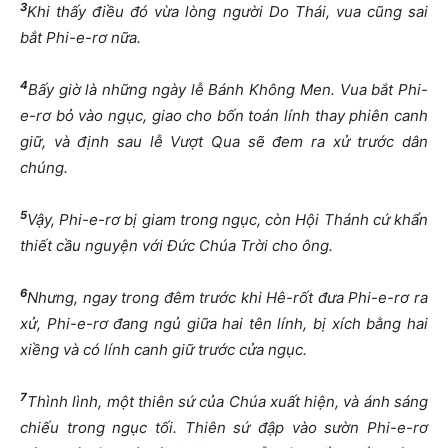
3
Khi thấy điều đó vừa lòng người Do Thái, vua cũng sai
bắt Phi-e-rơ nữa.
4
Bấy giờ là những ngày lễ Bánh Không Men. Vua bắt Phi-
e-rơ bỏ vào ngục, giao cho bốn toán lính thay phiên canh
giữ, và định sau lễ Vượt Qua sẽ đem ra xử trước dân
chúng.
5
Vậy, Phi-e-rơ bị giam trong ngục, còn Hội Thánh cứ khẩn
thiết cầu nguyện với Đức Chúa Trời cho ông.
6
Nhưng, ngay trong đêm trước khi Hê-rốt đưa Phi-e-rơ ra
xử, Phi-e-rơ đang ngủ giữa hai tên lính, bị xích bằng hai
xiềng và có lính canh giữ trước cửa ngục.
7
Thình lình, một thiên sứ của Chúa xuất hiện, và ánh sáng
chiếu trong ngục tối. Thiên sứ đập vào sườn Phi-e-rơ