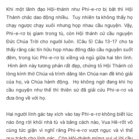
Khi một lãnh đạo Hội-thánh như Phi-e-rơ bị bắt thì Hội
Thánh chắc dao động nhiều. Tuy nhiên ta không thấy họ
chạy ngược chạy xuôi nhưng họp nhau cầu nguyện. Vậy,
Phi-e-rơ bị giam trong tù, còn Hội thánh cứ cầu nguyện
Đức Chúa Trời cho người luôn. (Câu 5) Câu 13-17 cho ta
thấy rằng các tín hữu họp nhau đông đảo cầu nguyện suốt
đêm, trong lúc Phi-e-rơ bị xiềng và ngủ giữa hai tên lính.
Hình ảnh này tương phản rất đẹp, chứng tỏ Hội Thánh có
lòng kính thờ Chúa và trình dâng lên Chúa nan đề khó giải
của họ, và Chúa hành động. Họ không ngờ đang khi họ
cầu nguyện như thế thì thiên sứ đã giải cứu Phi-e-rơ và
đưa ông về với họ.
Hai người lính gác tay xích vào tay Phi-e-rơ không biết lúc
nào ông rời khỏi nhà tù và bằng cách nào, Vua Hê-rốt vô
cùng tức giận vì nghĩ rằng Phi-e-rơ vượt ngục và vì thế
quy trách cho lính gác. Còn Hội-thánh mừng vui vì lời cầu