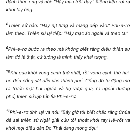
đánh thức ông và nói: “Hãy mau trỗi dậy.” Xiềng liền rớt ra
khỏi tay ông.
8
Thiên sứ bảo: “Hãy nịt lưng và mang dép vào.” Phi-e-rơ
làm theo. Thiên sứ lại tiếp: “Hãy mặc áo ngoài và theo ta.”
9
Phi-e-rơ bước ra theo mà không biết rằng điều thiên sứ
làm đó là thật, cứ tưởng là mình thấy khải tượng.
10
Khi qua khỏi vọng canh thứ nhất, rồi vọng canh thứ hai,
họ đến cổng sắt dẫn vào thành phố. Cổng đó tự động mở
ra trước mặt hai người và họ vượt qua, ra ngoài đường
phố; thiên sứ lập tức lìa Phi-e-rơ.
11
Phi-e-rơ tỉnh lại và nói: “Bây giờ tôi biết chắc rằng Chúa
đã sai thiên sứ Ngài giải cứu tôi thoát khỏi tay Hê-rốt và
khỏi mọi điều dân Do Thái đang mong đợi.”