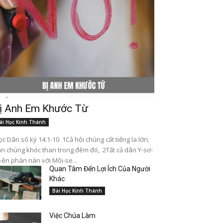
ị Anh Em Khước Từ
ài Học Kinh Thánh
c Dân số ký 14:1-10 1Cả hội chúng cất tiếng la lớn;
n chúng khóc than trong đêm đó, 2Tất cả dân Y-sơ-
-ên phàn nàn với Môi-se...
Quan Tâm Đến Lợi Ích Của Người
Khác
Bài Học Kinh Thánh
Việc Chúa Làm