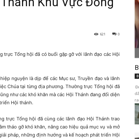
 Thánh Khu Vực Đồng
621
0
g trực Tổng hội đã có buổi gặp gỡ với lãnh đạo các Hội
B
B
 hiệp nguyện là dịp để các Mục sư, Truyền đạo và lãnh
iệc Chúa tại từng địa phương. Thường trực Tổng hội đã
Đọ
dâ
 cũng như các khó khăn mà các Hội Thánh đang đối diện
ra
triển Hội thánh.
ng trực Tổng hội đã cùng các lãnh đạo Hội Thánh trao
nhằm tháo gỡ khó khăn, nâng cao hiệu quả mục vụ và mở
iải pháp, những định hướng và kế hoạch phát triển Hội