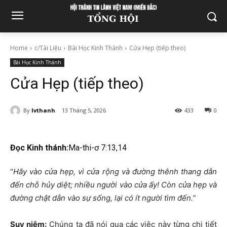
Home
c/Tài Liệu
Bài Học Kinh Thánh
Cửa Hẹp (tiếp theo)
Bài Học Kinh Thánh
Cửa Hẹp (tiếp theo)
By
lvthanh
13 Tháng 5, 2026
433
0
Đọc Kinh thánh:
Ma-thi-ơ 7:13,14
“
Hãy vào cửa hẹp, vì cửa rộng và đường thênh thang dẫn
đến chỗ hủy diệt; nhiều người vào cửa ấy! Còn cửa hẹp và
đường chật dẫn vào sự sống, lại có ít người tìm đến.”
Suy niệm:
Chúng ta đã nói qua các việc này từng chi tiết