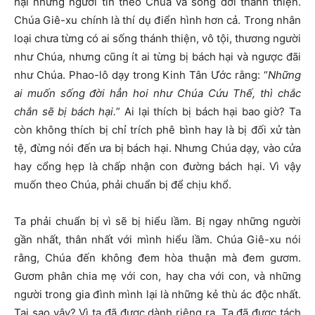
hại những người tin theo Chúa và sống đời thánh thiện.
Chúa Giê-xu chính là thí dụ điển hình hơn cả. Trong nhân
loại chưa từng có ai sống thánh thiện, vô tội, thương người
như Chúa, nhưng cũng ít ai từng bị bách hại và ngược đãi
như Chúa. Phao-lô dạy trong Kinh Tân Ước rằng: “
Những
ai muốn sống đời hẳn hoi như Chúa Cứu Thế, thì chắc
chắn sẽ bị bách hại.
” Ai lại thích bị bách hại bao giờ? Ta
còn không thích bị chỉ trích phê bình hay là bị đối xử tàn
tệ, đừng nói đến ưa bị bách hại. Nhưng Chúa dạy, vào cửa
hay cổng hẹp là chấp nhận con đường bách hại. Vì vậy
muốn theo Chúa, phải chuẩn bị để chịu khổ.
Ta phải chuẩn bị vì sẽ bị hiểu lầm. Bị ngay những người
gần nhất, thân nhất với mình hiểu lầm. Chúa Giê-xu nói
rằng, Chúa đến không đem hòa thuận mà đem gươm.
Gươm phân chia mẹ với con, hay cha với con, và những
người trong gia đình mình lại là những kẻ thù ác độc nhất.
Tại sao vậy? Vì ta đã được dành riêng ra. Ta đã được tách