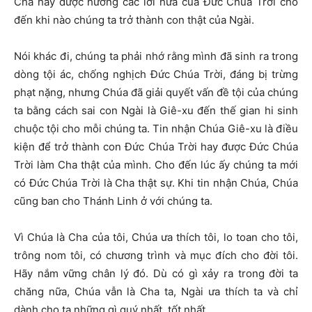
Cha hay được hưởng các lời hứa của Đức Chúa Trời cho
đến khi nào chúng ta trở thành con thật của Ngài.
Nói khác đi, chúng ta phải nhớ rằng mình đã sinh ra trong
dòng tội ác, chống nghịch Đức Chúa Trời, đáng bị trừng
phạt nặng, nhưng Chúa đã giải quyết vấn đề tội của chúng
ta bằng cách sai con Ngài là Giê-xu đến thế gian hi sinh
chuộc tội cho mỗi chúng ta. Tin nhận Chúa Giê-xu là điều
kiện để trở thành con Đức Chúa Trời hay được Đức Chúa
Trời làm Cha thật của mình. Cho đến lúc ấy chúng ta mới
có Đức Chúa Trời là Cha thật sự. Khi tin nhận Chúa, Chúa
cũng ban cho Thánh Linh ở với chúng ta.
Vì Chúa là Cha của tôi, Chúa ưa thích tôi, lo toan cho tôi,
trông nom tôi, có chương trình và mục đích cho đời tôi.
Hãy nắm vững chân lý đó. Dù có gì xảy ra trong đời ta
chăng nữa, Chúa vẫn là Cha ta, Ngài ưa thích ta và chỉ
dành cho ta những gì quý nhất, tốt nhất.