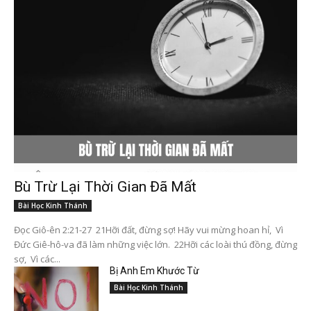
Bù Trừ Lại Thời Gian Đã Mất
Bài Học Kinh Thánh
Đọc Giô-ên 2:21-27 21Hỡi đất, đừng sợ! Hãy vui mừng hoan hỉ, Vì
Đức Giê-hô-va đã làm những việc lớn. 22Hỡi các loài thú đồng, đừng
sợ, Vì các...
Bị Anh Em Khước Từ
Bài Học Kinh Thánh