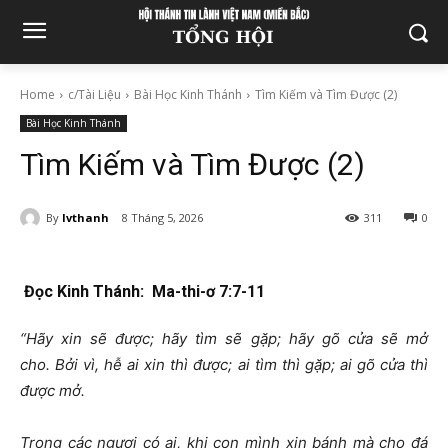
Home
c/Tài Liệu
Bài Học Kinh Thánh
Tìm Kiếm và Tìm Được (2)
Bài Học Kinh Thánh
Tìm Kiếm và Tìm Được (2)
By
lvthanh
8 Tháng 5, 2026
311
0
Đọc Kinh Thánh: Ma-thi-ơ
7:7-11
“Hãy xin sẽ được; hãy tìm sẽ gặp; hãy gõ cửa sẽ mở
cho.
B
ởi vì, hễ ai xin thì được; ai tìm thì gặp; ai gõ cửa thì
được mở.
Trong các ngươi có ai, khi con mình xin bánh mà cho đá