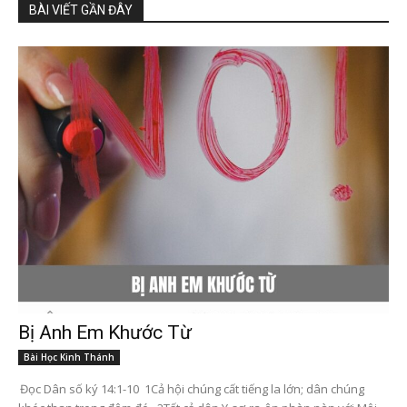
BÀI VIẾT GẦN ĐÂY
Bị Anh Em Khước Từ
Bài Học Kinh Thánh
Đọc Dân số ký 14:1-10 1Cả hội chúng cất tiếng la lớn; dân chúng