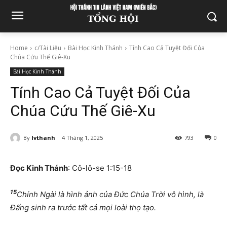
Home
c/Tài Liệu
Bài Học Kinh Thánh
Tính Cao Cả Tuyệt Đối Của
Chúa Cứu Thế Giê-Xu
Bài Học Kinh Thánh
Tính Cao Cả Tuyệt Đối Của
Chúa Cứu Thế Giê-Xu
By
lvthanh
4 Tháng 1, 2025
793
0
Đọc Kinh Thánh
: Cô-lô-se 1:15-18
15
Chính Ngài là hình ảnh của Đức Chúa Trời vô hình, là
Đấng sinh ra trước tất cả mọi loài thọ tạo.