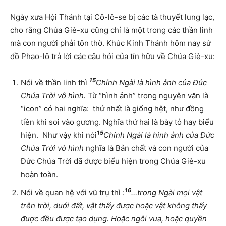
Ngày xưa Hội Thánh tại Cô-lô-se bị các tà thuyết lung lạc,
cho rằng Chúa Giê-xu cũng chỉ là một trong các thần linh
mà con người phải tôn thờ. Khúc Kinh Thánh hôm nay sứ
đồ Phao-lô trả lời các câu hỏi của tín hữu về Chúa Giê-xu:
15
Nói về thần linh thì
Chính Ngài là hình ảnh của Đức
Chúa Trời vô hình.
Từ “hình ảnh” trong nguyên văn là
“icon” có hai nghĩa: thứ nhất là giống hệt, như đồng
tiền khi soi vào gương. Nghĩa thứ hai là bày tỏ hay biểu
15
hiện. Như vậy khi nói
Chính Ngài là hình ảnh của Đức
Chúa Trời vô hình
nghĩa là Bản chất và con người của
Đức Chúa Trời đã được biểu hiện trong Chúa Giê-xu
hoàn toàn.
16
Nói về quan hệ với vũ trụ thì :
…trong Ngài mọi vật
trên trời, dưới đất, vật thấy được hoặc vật không thấy
được đều được tạo dựng. Hoặc ngôi vua, hoặc quyền