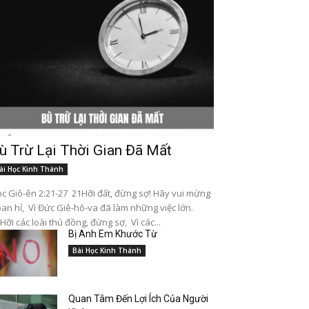
ù Trừ Lại Thời Gian Đã Mất
ài Học Kinh Thánh
c Giô-ên 2:21-27 21Hỡi đất, đừng sợ! Hãy vui mừng
an hỉ, Vì Đức Giê-hô-va đã làm những việc lớn.
Hỡi các loài thú đồng, đừng sợ, Vì các...
Bị Anh Em Khước Từ
Bài Học Kinh Thánh
Quan Tâm Đến Lợi Ích Của Người