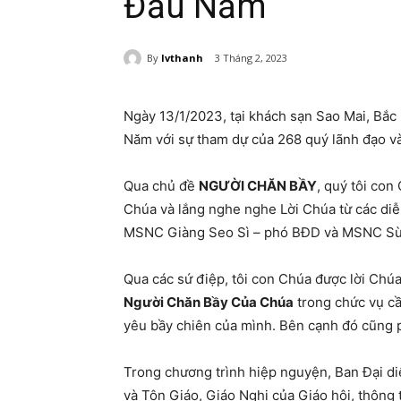
Đầu Năm
By
lvthanh
3 Tháng 2, 2023
Ngày 13/1/2023, tại khách sạn Sao Mai, Bắc
Năm với sự tham dự của 268 quý lãnh đạo và
Qua chủ đề
NGƯỜI CHĂN BẦY
, quý tôi con
Chúa và lắng nghe nghe Lời Chúa từ các di
MSNC Giàng Seo Sì – phó BĐD và MSNC Sù
Qua các sứ điệp, tôi con Chúa được lời Ch
Người Chăn Bầy Của Chúa
trong chức vụ cầ
yêu bầy chiên của mình. Bên cạnh đó cũng ph
Trong chương trình hiệp nguyện, Ban Đại di
và Tôn Giáo, Giáo Nghi của Giáo hội, thông t