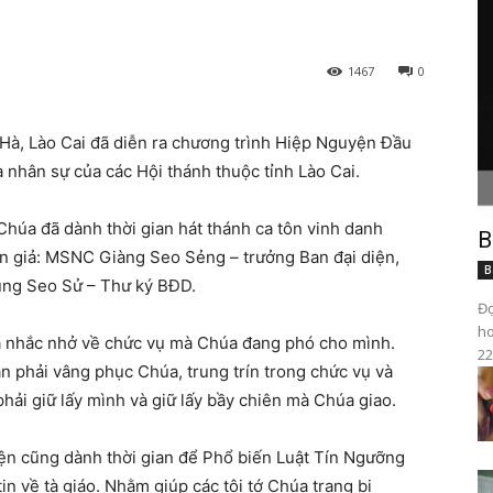
1467
0
 Hà, Lào Cai đã diễn ra chương trình Hiệp Nguyện Đầu
 nhân sự của các Hội thánh thuộc tỉnh Lào Cai.
 Chúa đã dành thời gian hát thánh ca tôn vinh danh
B
ễn giả: MSNC Giàng Seo Sẻng – trưởng Ban đại diện,
B
ng Seo Sử – Thư ký BĐD.
Đọ
ho
úa nhắc nhở về chức vụ mà Chúa đang phó cho mình.
22
n phải vâng phục Chúa, trung trín trong chức vụ và
ải giữ lấy mình và giữ lấy bầy chiên mà Chúa giao.
ện cũng dành thời gian để Phổ biến Luật Tín Ngưỡng
in về tà giáo. Nhằm giúp các tôi tớ Chúa trang bị