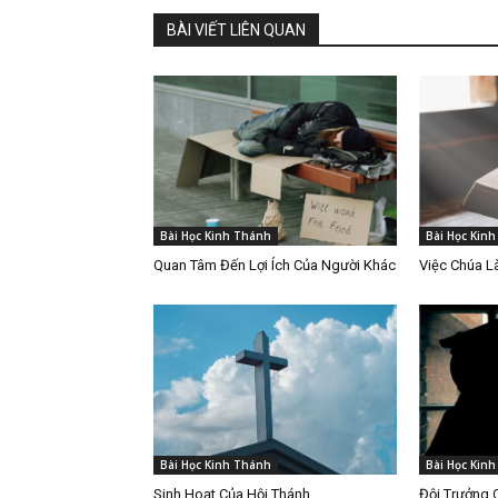
BÀI VIẾT LIÊN QUAN
Bài Học Kinh Thánh
Bài Học Kin
Quan Tâm Đến Lợi Ích Của Người Khác
Việc Chúa 
Bài Học Kinh Thánh
Bài Học Kin
Sinh Hoạt Của Hội Thánh
Đội Trưởng 