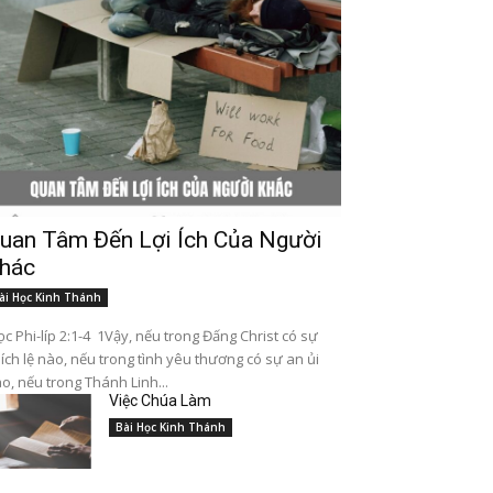
uan Tâm Đến Lợi Ích Của Người
hác
ài Học Kinh Thánh
c Phi-líp 2:1-4 1Vậy, nếu trong Đấng Christ có sự
ích lệ nào, nếu trong tình yêu thương có sự an ủi
o, nếu trong Thánh Linh...
Việc Chúa Làm
Bài Học Kinh Thánh