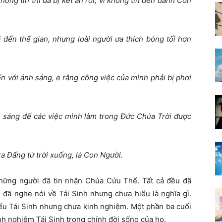
không tin thì đã bị kết án rồi, vì không tin đến danh Con
 đến thế gian, nhưng loài người ưa thích bóng tối hơn
ến với ánh sáng, e rằng công việc của mình phải bị phơi
h sáng để các việc mình làm trong Đức Chúa Trời được
 ra Đấng từ trời xuống, là Con Người.
hững người đã tin nhận Chúa Cứu Thế. Tất cả đều đã
 đã nghe nói về Tái Sinh nhưng chưa hiểu là nghĩa gì.
iểu Tái Sinh nhưng chưa kinh nghiệm. Một phần ba cuối
inh nghiệm Tái Sinh trong chính đời sống của họ.