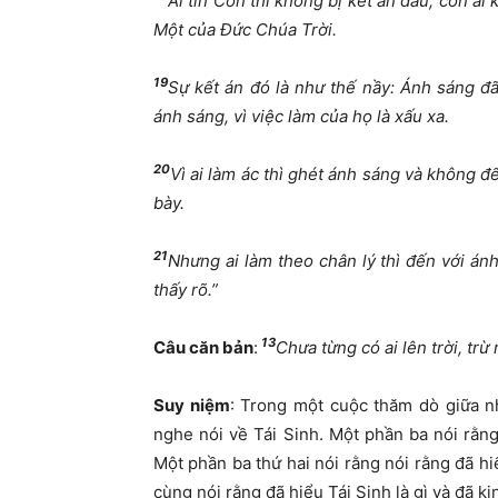
Ai tin Con thì không bị kết án đâu, còn ai 
Một của Đức Chúa Trời.
19
Sự kết án đó là như thế nầy: Ánh sáng đã
ánh sáng, vì việc làm của họ là xấu xa.
20
Vì ai làm ác thì ghét ánh sáng và không đ
bày.
21
Nhưng ai làm theo chân lý thì đến với án
thấy rõ.”
13
Câu căn bản
:
Chưa từng có ai lên trời, trừ
Suy niệm
: Trong một cuộc thăm dò giữa n
nghe nói về Tái Sinh. Một phần ba nói rằng
Một phần ba thứ hai nói rằng nói rằng đã h
cùng nói rằng đã hiểu Tái Sinh là gì và đã k