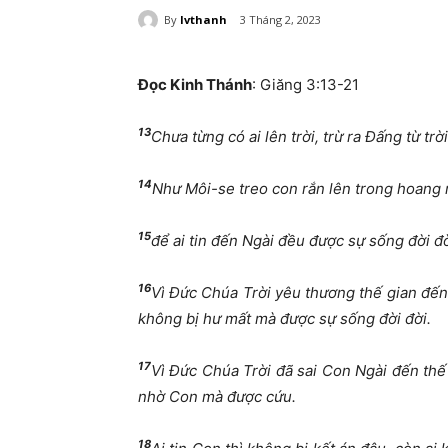
By
lvthanh
3 Tháng 2, 2023
Đọc Kinh Thánh
: Giăng 3:13-21
13
Chưa từng có ai lên trời, trừ ra Đấng từ tr
14
Như Môi-se treo con rắn lên trong hoang m
15
để ai tin đến Ngài đều được sự sống đời đờ
16
Vì Đức Chúa Trời yêu thương thế gian đến
không bị hư mất mà được sự sống đời đời.
17
Vì Đức Chúa Trời đã sai Con Ngài đến thế
nhờ Con mà được cứu.
18