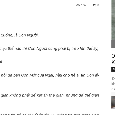
1063
0
ời xuống, là Con Người.
ạc thể nào thì Con Người cũng phải bị treo lên thể ấy,
Q
i.
K
B
 nỗi đã ban Con Một của Ngài, hầu cho hễ ai tin Con ấy
Đọ
kh
nà
 gian không phải để kết án thế gian, nhưng để thế gian