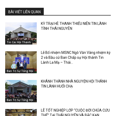
BÀI VIẾT LIÊN QUAN
KỲ TRẠI HÈ THANH THIẾU NIÊN TIN LÀNH
TỈNH THÁI NGUYÊN
Tin Các Hội Thánh
Lễ Bổ nhiệm MSNC Ngô Văn Vàng nhiệm kỳ
2 và Bầu cử Ban Chấp sự Hội thánh Tin
Lành La Mạ – Thái...
Ban Trị Sự Tổng Hội
KHÁNH THÀNH NHÀ NGUYỆN HỘI THÁNH
TIN LÀNH HUỔI CHẠ
Ban Trị Sự Tổng Hội
LỄ TỐT NGHIỆP LỚP “CUỘC ĐỜI CHÚA CỨU
THẾ” TẠI THÁI NGUYÊN VÀ BẮC KẠN