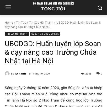
Home
Tin Tức
Tin Các Hội Thánh
UBCDGD: Huấn luyện lớp Soạn &
dạy nâng cao Trường Chúa Nhật...
Tin Các Hội Thánh
Ủy Ban Cơ Đốc Giáo Dục
UBCDGD: Huấn luyện lớp Soạn
& dạy nâng cao Trường Chúa
Nhật tại Hà Nội
By
lvthanh
5 Tháng 10, 2020
2955
0
Sáng ngày 2 tháng 10 năm 2020, gần 50 giáo viên từ khắp
các Hội Thánh miền xuôi cùng nhau có mặt tại Nhà thờ
Tin lành Hà Nội số 2 Ngõ Trạm để cùng học lớp Trường
Chúa Nhật với chủ đề “Soạn & dạy nâng cao” sau khi đã