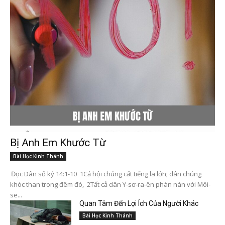
Bị Anh Em Khước Từ
Bài Học Kinh Thánh
Đọc Dân số ký 14:1-10 1Cả hội chúng cất tiếng la lớn; dân chúng
khóc than trong đêm đó, 2Tất cả dân Y-sơ-ra-ên phàn nàn với Môi-
se...
Quan Tâm Đến Lợi Ích Của Người Khác
Bài Học Kinh Thánh