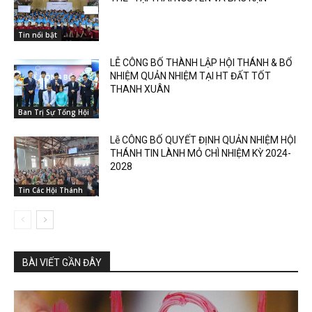
Tin nổi bật
LỄ CÔNG BỐ THÀNH LẬP HỘI THÁNH & BỔ
NHIỆM QUẢN NHIỆM TẠI HT ĐẤT TỐT
THANH XUÂN
Ban Trị Sự Tổng Hội
Lễ CÔNG BỐ QUYẾT ĐỊNH QUẢN NHIỆM HỘI
THÁNH TIN LÀNH MỎ CHÌ NHIỆM KỲ 2024-
2028
Tin Các Hội Thánh
BÀI VIẾT GẦN ĐÂY